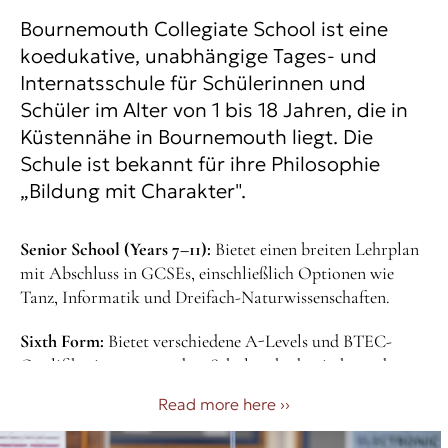
Bournemouth Collegiate School ist eine
koedukative, unabhängige Tages- und
Internatsschule für Schülerinnen und
Schüler im Alter von 1 bis 18 Jahren, die in
Küstennähe in Bournemouth liegt. Die
Schule ist bekannt für ihre Philosophie
„Bildung mit Charakter".
Senior School (Years 7–11):
Bietet einen breiten Lehrplan
mit Abschluss in GCSEs, einschließlich Optionen wie
Tanz, Informatik und Dreifach-Naturwissenschaften.
Sixth Form:
Bietet verschiedene A-Levels und BTEC-
Qualifikationen an, sodass Schüler akademische und
berufliche Wege kombinieren können – mit einer
Read more here
››
kinderzentrierten Lernphilosophie, die auf den „four C's"
basiert (Neugier, Selbstvertrauen, Engagement,