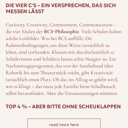
DIE VIER C'S – EIN VERSPRECHEN, DAS SICH
MESSEN LÄSST
Curiosity, Creativity, Commitment, Communication –
die vier Säulen der
BCS-Philosophie
. Viele Schulen haben
solche Leitbilder. Was bei BCS auffällt: Die
Rahmenbedingungen, um diese Werte tatsächlich zu
leben, sind vorhanden. Klassen mit durchschnittlich 12
Schülerinnen und Schülern lassen echte Neugier zu. Ein
Nachmittagsprogramm, das von der Sambaband über
Robotik bis zum Theaterstück reicht, gibt Kreativität
tatsächlich einen Platz. Ob das im Alltag so gelebt wird,
wie es klingt – das muss jede Familie beim Schulbesuch
selbst herausfinden. Aber die Voraussetzungen stimmen.
TOP 4 % – ABER BITTE OHNE SCHEUKLAPPEN
BCS
gehört zu den Top 4 % der
Sportschulen
im gesamten
read more here
Vereinigten Königreich. Fußball, Rugby, Schwimmen,