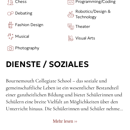
Sambaband / Improvisation / Rockband / Theater /
Chess
Programming/Coding
Design & Technik … und vieles mehr!
Robotics/Design &
Debating
Technology
Fashion Design
Theater
Musical
Visual Arts
Photography
DIENSTE / SOZIALES
Bournemouth Collegiate School – das soziale und
gemeinschaftliche Leben ist ein wesentlicher Bestandteil
einer ganzheitlichen Bildung und bietet Schülerinnen und
Schülern eine breite Vielfalt an Möglichkeiten über den
Unterricht hinaus. Die Schülerinnen und Schüler nehmen
an Clubs, Sportmannschaften, kreativen Künsten,
››
Mehr lesen
Wohltätigkeitsprojekten und gemeinnützigen Projekten
teil, wodurch sie ihre Interessen entdecken, Teamfähigkeit