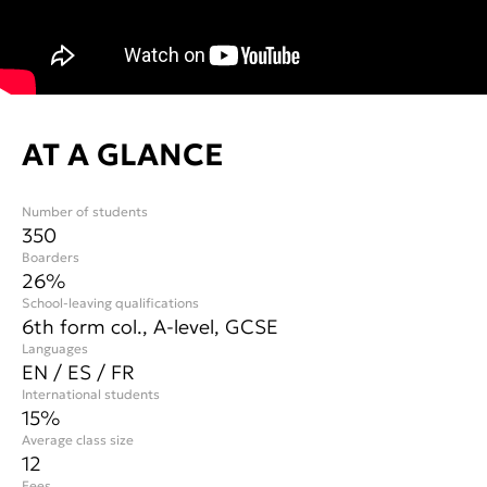
AT A GLANCE
Number of students
350
Boarders
26%
School-leaving qualifications
6th form col., A-level, GCSE
Languages
EN / ES / FR
International students
15
%
Average class size
12
Fees