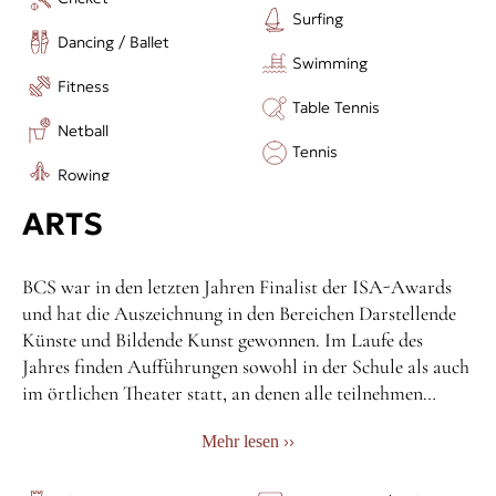
Surfing
Dancing / Ballet
Swimming
Fitness
Table Tennis
Netball
Tennis
Rowing
ARTS
BCS war in den letzten Jahren Finalist der ISA-Awards
und hat die Auszeichnung in den Bereichen Darstellende
Künste und Bildende Kunst gewonnen. Im Laufe des
Jahres finden Aufführungen sowohl in der Schule als auch
im örtlichen Theater statt, an denen alle teilnehmen
können – vom Schauspiel bis zum Bühnenbild. Wir bieten
››
Mehr lesen
an: Chor / Kunstclub / Darstellende Künste /
Kunsthandwerk / Tanz / Musiktheater / Musikunterricht /