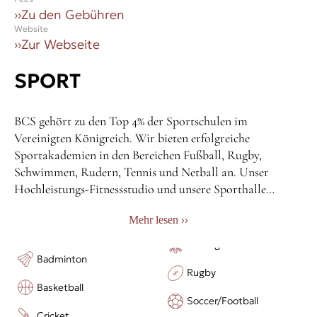
››
Zu den Gebühren
Website
››
Zur Webseite
SPORT
BCS gehört zu den Top 4% der Sportschulen im
Vereinigten Königreich. Wir bieten erfolgreiche
Sportakademien in den Bereichen Fußball, Rugby,
Schwimmen, Rudern, Tennis und Netball an. Unser
Hochleistungs-Fitnessstudio und unsere Sporthalle
unterstützen Athleten dabei, sich weiterzuentwickeln und
››
Mehr lesen
ihre Ziele zu erreichen. Darüber hinaus bieten wir in
unserem Nachmittagsprogramm eine Vielzahl von
Sportarten für alle Niveaus zum Ausprobieren an. BCS ist
Badminton
die perfekte Wahl für Schülerinnen und Schüler jedes
Rugby
Basketball
Leistungsniveaus, die offen dafür sind, etwas Neues
Soccer/Football
auszuprobieren.
Cricket