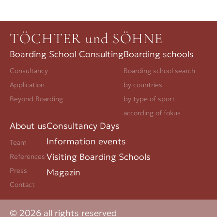
TÖCHTER und SÖHNE
Boarding School Consulting
Boarding schools
Consultancy
Boarding school search
Application
by countries
Beyond Boarding
by type of sport
according of fokus
About us
Consultancy Days
Information events
Team
Visiting Boarding Schools
References
Press
Magazin
Contact
© 2026 all rights reserved