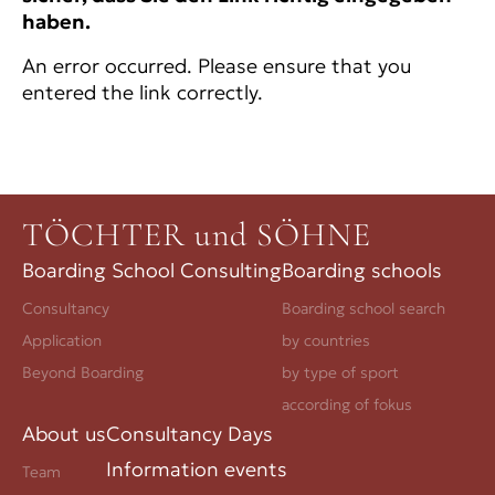
haben.
An error occurred. Please ensure that you
entered the link correctly.
TÖCHTER und SÖHNE
Boarding School Consulting
Boarding schools
Consultancy
Boarding school search
Application
by countries
Beyond Boarding
by type of sport
according of fokus
About us
Consultancy Days
Information events
Team