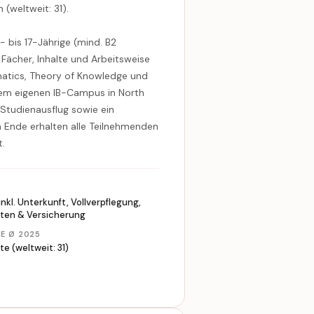
(weltweit: 31).
- bis 17-Jährige (mind. B2
n Fächer, Inhalte und Arbeitsweise
matics, Theory of Knowledge und
 dem eigenen IB-Campus in North
Studienausflug sowie ein
Ende erhalten alle Teilnehmenden
t.
N
nkl. Unterkunft, Vollverpflegung,
äten & Versicherung
RE Ø 2025
e (weltweit: 31)