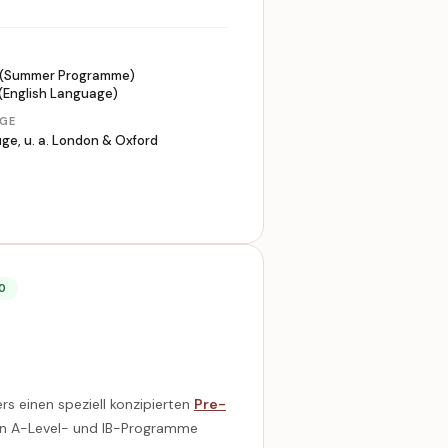
N
 (Summer Programme)
(English Language)
GE
üge, u. a. London & Oxford
50
 einen speziell konzipierten
Pre-
g in A-Level- und IB-Programme