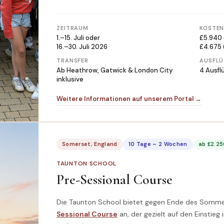
ZEITRAUM
KOSTE
1.–15. Juli oder
£5.940
16.–30. Juli 2026
£4.675 
TRANSFER
AUSFLÜ
Ab Heathrow, Gatwick & London City
4 Ausfl
inklusive
Weitere Informationen auf unserem Portal →
Somerset, England
10 Tage – 2 Wochen
ab £2.2
TAUNTON SCHOOL
Pre-Sessional Course
Die Taunton School bietet gegen Ende des Sommers
Sessional Course
an, der gezielt auf den Einstie