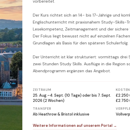
vorbereitet.
Der Kurs richtet sich an 14- bis 17-Jährige und kom
Englischunterricht mit praxisnahem Study-Skills-T
Lesekompetenz, Zeitmanagement und der sichere
Der Fokus liegt bewusst nicht auf einzelnen Fäch
Grundlagen als Basis für den späteren Schulerfolg.
Der Unterricht ist klar strukturiert: vormittags dre
zwei Stunden Study Skills. Ausflüge in die Region 
Abendprogramm ergänzen das Angebot.
ZEITRAUM
KOSTE
25. Aug.–4. Sept. (10 Tage) oder bis 7. Sept.
£2.250 
2026 (2 Wochen)
£2.750
TRANSFER
VERPFL
Ab Heathrow & Bristol inklusive
Vollver
Weitere Informationen auf unserem Portal →