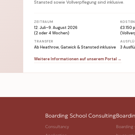
Stansted sowie Vollverpflegung sind inklusive.
ZEITRAUM
KOSTE
12. Juli–9. August 2026
£3.150 
(2 oder 4 Wochen)
(Vollver
TRANSFER
AUSFLÜ
Ab Heathrow, Gatwick & Stansted inklusive
3 Ausfl
Weitere Informationen auf unserem Portal →
Boarding School Consulting
Boardi
Consultancy
Boarding 