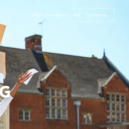
Über uns
Magazin
DE
EN
contact us
NG