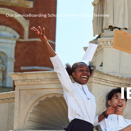
Our Service
Boarding Schools
Summer School
Termine
I