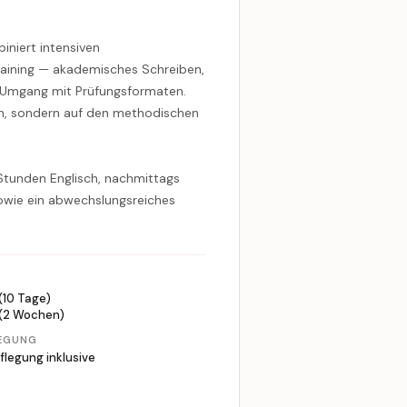
biniert intensiven
raining — akademisches Schreiben,
 Umgang mit Prüfungsformaten.
ern, sondern auf den methodischen
i Stunden Englisch, nachmittags
sowie ein abwechslungsreiches
N
(10 Tage)
 (2 Wochen)
EGUNG
pflegung inklusive