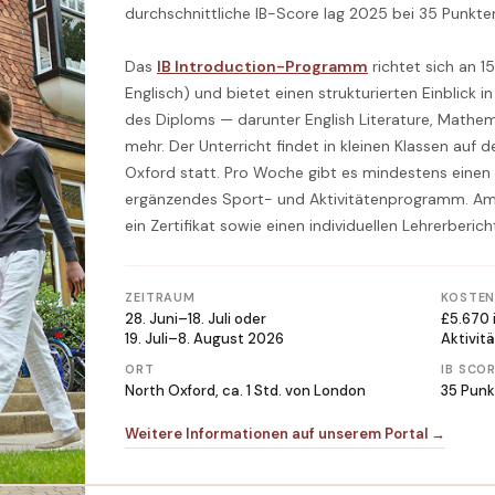
durchschnittliche IB-Score lag 2025 bei 35 Punkten 
Das
IB Introduction-Programm
richtet sich an 15
Englisch) und bietet einen strukturierten Einblick i
des Diploms — darunter English Literature, Mathe
mehr. Der Unterricht findet in kleinen Klassen auf
Oxford statt. Pro Woche gibt es mindestens einen 
ergänzendes Sport- und Aktivitätenprogramm. Am 
ein Zertifikat sowie einen individuellen Lehrerberich
ZEITRAUM
KOSTE
28. Juni–18. Juli oder
£5.670 i
19. Juli–8. August 2026
Aktivit
ORT
IB SCO
North Oxford, ca. 1 Std. von London
35 Punkt
Weitere Informationen auf unserem Portal →