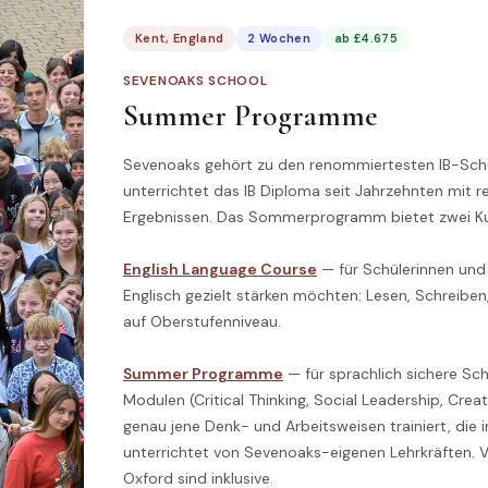
Kent, England
2 Wochen
ab £4.675
SEVENOAKS SCHOOL
Summer Programme
Sevenoaks gehört zu den renommiertesten IB-Sch
unterrichtet das IB Diploma seit Jahrzehnten mit 
Ergebnissen. Das Sommerprogramm bietet zwei Ku
English Language Course
— für Schülerinnen und 
Englisch gezielt stärken möchten: Lesen, Schreibe
auf Oberstufenniveau.
Summer Programme
— für sprachlich sichere Schü
Modulen (Critical Thinking, Social Leadership, Creat
genau jene Denk- und Arbeitsweisen trainiert, die i
unterrichtet von Sevenoaks-eigenen Lehrkräften. V
Oxford sind inklusive.