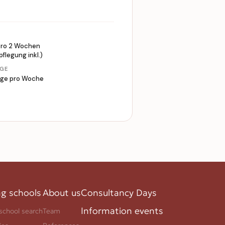
N
pro 2 Wochen
pflegung inkl.)
GE
üge pro Woche
ng schools
About us
Consultancy Days
Information events
school search
Team