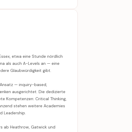
n Essex, etwa eine Stunde nördlich
ma als auch A-Levels an — eine
re Glaubwürdigkeit gibt.
 Ansatz — inquiry-based,
enken ausgerichtet. Die dedizierte
te Kompetenzen: Critical Thinking,
gänzend stehen weitere Academies
nd Leadership.
rs ab Heathrow, Gatwick und