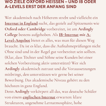
WO ZIELE OXFORD HEISSEN – UND IB ODER A
-LEVELS ERST DER ANFANG SIND
Wer akademisch nach Höherem strebt und vielleicht ein
Internat in England
sucht, das gezielt auf Spitzenunis wie
Oxford oder Cambridge
vorbereitet, ist am
Ardingly
College
bestens aufgehoben. Als
IB-Internat
mit
A-
Level-Angebot
bietet es alles, was man für diesen Weg
braucht. Da ist es klar, dass die Aufnahmeprüfungen nicht
Ohne sind und in der Regel gut vorbereitet sein sollten.
(Klar, dass Töchter und Söhne seine Kunden bei einer
solchen Vorbereitung aktiv unterstützt) Wer sich
Ardingly
akademisch zutraut und die Voraussetzungen
mitbringt, den unterstützen wir gerne bei seiner
Bewerbung. Das akademische Niveau gehört zu den
höchsten in ganz England.
Denn
Ardingly
verkörpert all das, was deutsche Schüler
von einem
englischen Internat
erwarten: klare
Strukturen, angenehme Lernatmosphäre, hohe