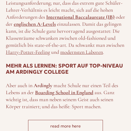
Leistungsanforderung; nur, dass das extrem gute Schüler-
Lehrer-Verhältnis es leicht macht, sich auf die hohen
Anforderungen des
International Baccalaureate (IB)
oder
der
englischen A-Levels
einzulassen. Damit das gelingen
kann, ist die Schule ganz hervorragend ausgestattet: Die
Klassenräume schwanken zwischen old-fashioned und
gemütlich bis state-of-the-art. Da schwankt man zwischen
Harry-Potter-Feeling
und
modernsten Laboren
.
MEHR ALS LERNEN: SPORT AUF TOP-NIVEAU
AM ARDINGLY COLLEGE
Aber auch in
Ardingly
macht Schule nur einen Teil des
Lebens an der
Boarding School in England
aus. Ganz
wichtig ist, dass man neben seinem Geist auch seinen
Körper trainiert; und das heißt: Sport machen.
Deshalb ist die Ausstattung im Bereich Sport auch
ziemlich perfekt:
read more here
- Besonders Mannschaften