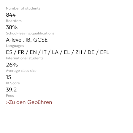
Number of students
844
Boarders
38%
School-leaving qualifications
A-level, IB, GCSE
Languages
ES / FR / EN / IT / LA / EL / ZH / DE / EFL
International students
26
%
Average class size
15
IB Score
39.2
Fees
››
Zu den Gebühren