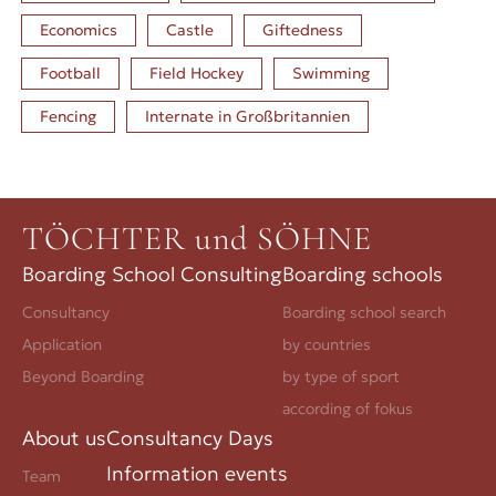
Economics
Castle
Giftedness
Football
Field Hockey
Swimming
Fencing
Internate in
Großbritannien
TÖCHTER und SÖHNE
Boarding School Consulting
Boarding schools
Consultancy
Boarding school search
Application
by countries
Beyond Boarding
by type of sport
according of fokus
About us
Consultancy Days
Information events
Team