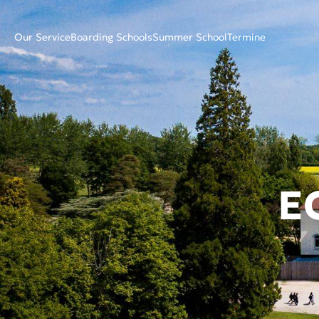
Our Service
Boarding Schools
Summer School
Termine
E