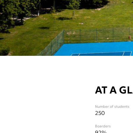
AT A G
Number of students
250
Boarders
92%