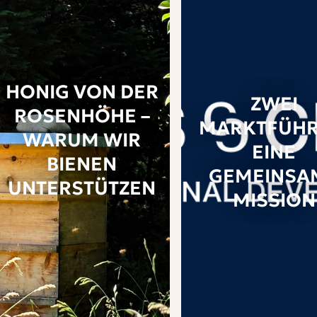
HONIG VON DER
ZWEI
ROSENHÖHE –
MARKTFÜHR
WARUM WIR
EINE
BIENEN
GEMEINSA
UNTERSTÜTZEN
MISSION