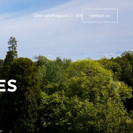
Über uns
Magazin
DE
EN
contact us
ES