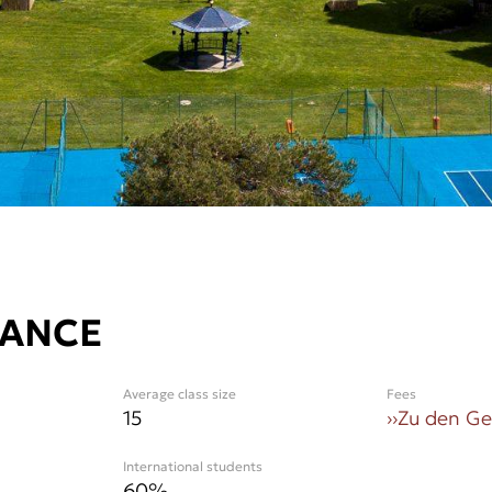
LANCE
Average class size
Fees
15
››
Zu den G
International students
60
%