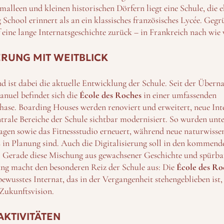
malleen und kleinen historischen Dörfern liegt eine Schule, die e
 School erinnert als an ein klassisches französisches Lycée. Geg
uf eine lange Internatsgeschichte zurück – in Frankreich nach wie 
RUNG MIT WEITBLICK
d ist dabei die aktuelle Entwicklung der Schule. Seit der Über
nuel befindet sich die
École des Roches
in einer umfassenden
ase. Boarding Houses werden renoviert und erweitert, neue Int
ntrale Bereiche der Schule sichtbar modernisiert. So wurden unt
agen sowie das Fitnessstudio erneuert, während neue naturwissen
 in Planung sind. Auch die Digitalisierung soll in den kommend
 Gerade diese Mischung aus gewachsener Geschichte und spürba
g macht den besonderen Reiz der Schule aus: Die
École des Ro
bewusstes Internat, das in der Vergangenheit stehengeblieben ist,
 Zukunftsvision.
AKTIVITÄTEN