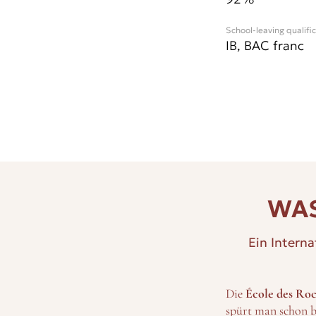
School-leaving qualifi
IB, BAC franc
WAS
Ein Intern
Die
École des Ro
spürt man schon b