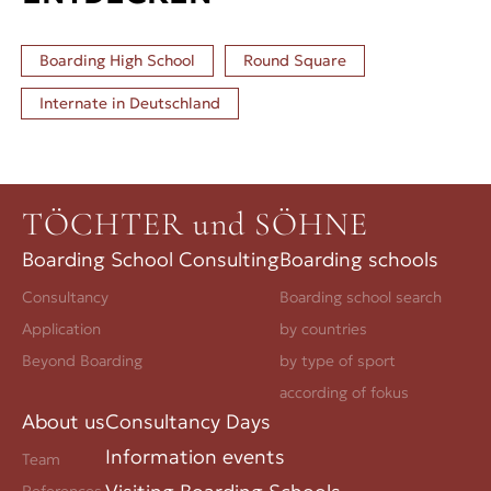
Boarding High School
Round Square
Internate in
Deutschland
TÖCHTER und SÖHNE
Boarding School Consulting
Boarding schools
Consultancy
Boarding school search
Application
by countries
Beyond Boarding
by type of sport
according of fokus
About us
Consultancy Days
Information events
Team