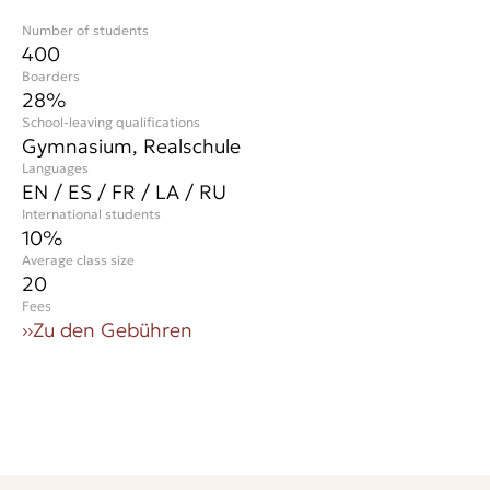
Number of students
400
Boarders
28%
School-leaving qualifications
Gymnasium, Realschule
Languages
EN / ES / FR / LA / RU
International students
10
%
Average class size
20
Fees
››
Zu den Gebühren