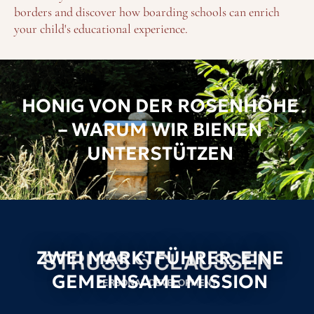
borders and discover how boarding schools can enrich
your child's educational experience.
HONIG VON DER ROSENHÖHE
– WARUM WIR BIENEN
UNTERSTÜTZEN
ZWEI MARKTFÜHRER, EINE
GEMEINSAME MISSION