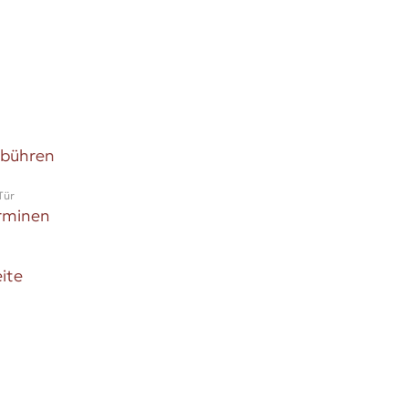
ebühren
Tür
rminen
ite