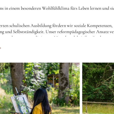
uns in einem besonderen Wohlfühlklima fürs Leben lernen und sic
erten schulischen Ausbildung fördern wir soziale Kompetenzen,
g und Selbstständigkeit. Unser reformpädagogischer Ansatz ve
en und unterstützt die jungen Menschen dabei, ihre Stärken zu 
 zu entwickeln und sich zu verantwortungsbewussten, selbstbewu
›
u entfalten.