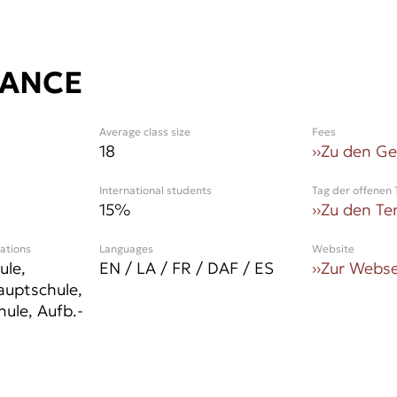
LANCE
Average class size
Fees
18
››
Zu den G
International students
Tag der offenen 
15
%
››
Zu den Te
cations
Languages
Website
ule,
EN / LA / FR / DAF / ES
››
Zur Webse
uptschule,
hule, Aufb.-