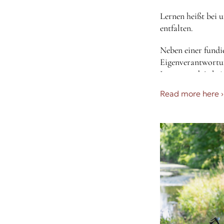
Lernen heißt bei 
entfalten.
Neben einer fundi
Eigenverantwortun
Lernen und Arbeit
persönliche Ziele
Read more here
›
Persönlichkeiten z