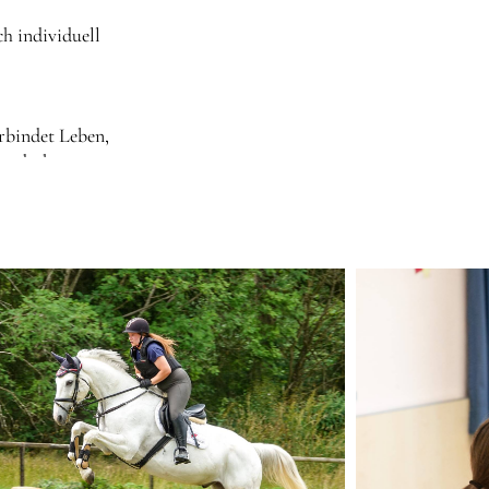
h individuell
rbindet Leben,
entdecken,
ssten