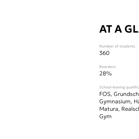
AT A G
Number of students
360
Boarders
28%
School-leaving qualifi
FOS, Grundsch
Gymnasium, Ha
Matura, Realsc
Gym