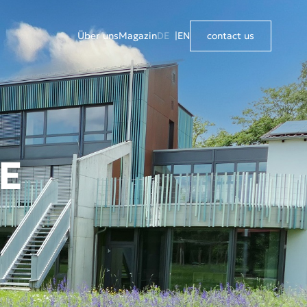
Über uns
Magazin
DE
EN
contact us
E