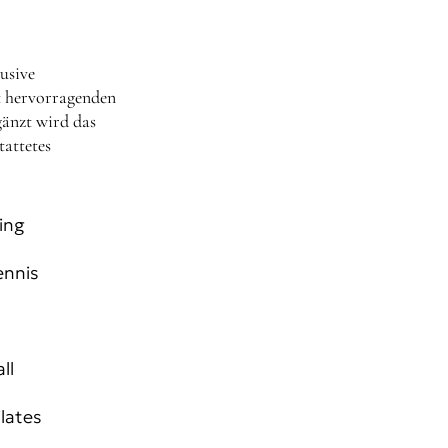
usive
t hervorragenden
änzt wird das
tattetes
ing
ennis
ll
lates