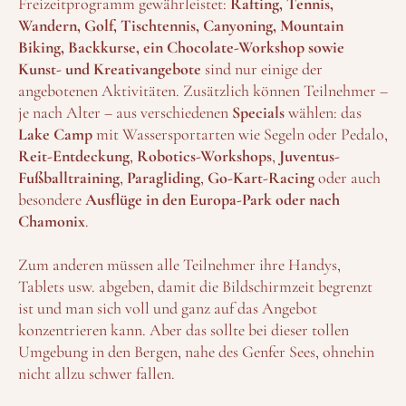
Freizeitprogramm gewährleistet:
Rafting, Tennis,
Wandern, Golf, Tischtennis, Canyoning, Mountain
Biking, Backkurse, ein Chocolate-Workshop sowie
Kunst- und Kreativangebote
sind nur einige der
angebotenen Aktivitäten. Zusätzlich können Teilnehmer –
je nach Alter – aus verschiedenen
Specials
wählen: das
Lake Camp
mit Wassersportarten wie Segeln oder Pedalo,
Reit-Entdeckung
,
Robotics-Workshops
,
Juventus-
Fußballtraining
,
Paragliding
,
Go-Kart-Racing
oder auch
besondere
Ausflüge in den Europa-Park oder nach
Chamonix
.
Zum anderen müssen alle Teilnehmer ihre Handys,
Tablets usw. abgeben, damit die Bildschirmzeit begrenzt
ist und man sich voll und ganz auf das Angebot
konzentrieren kann. Aber das sollte bei dieser tollen
Umgebung in den Bergen, nahe des Genfer Sees, ohnehin
nicht allzu schwer fallen.