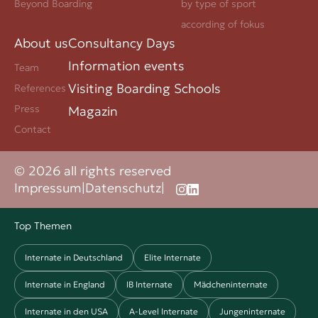
Beyond Boarding
by type of sport
according of fokus
About us
Consultancy Days
Information events
Team
Visiting Boarding Schools
References
Press
Magazin
Contact
© 2026 all rights reserved
Impressum
|
Datenschutz
|
Top Themen
Internate in Deutschland
Elite Internate
Internate in England
IB Internate
Mädcheninternate
Internate in den USA
A-Level Internate
Jungeninternate