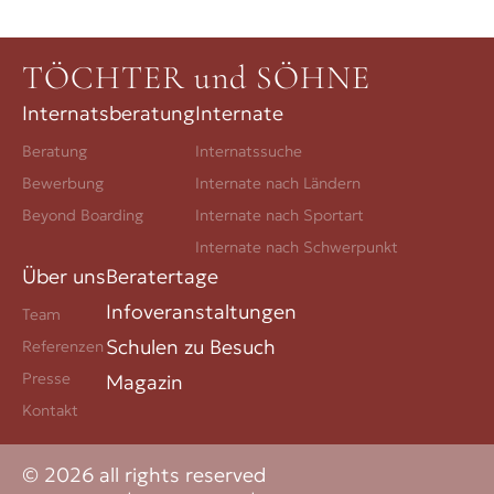
TÖCHTER und SÖHNE
Internatsberatung
Internate
Beratung
Internatssuche
Bewerbung
Internate nach Ländern
Beyond Boarding
Internate nach Sportart
Internate nach Schwerpunkt
Über uns
Beratertage
Infoveranstaltungen
Team
Schulen zu Besuch
Referenzen
Presse
Magazin
Kontakt
© 2026 all rights reserved