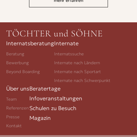
mehr erfahren
TÖCHTER und SÖHNE
Internatsberatung
Internate
Beratung
Internatssuche
Bewerbung
Internate nach Ländern
Beyond Boarding
Internate nach Sportart
Internate nach Schwerpunkt
Über uns
Beratertage
Infoveranstaltungen
Team
Schulen zu Besuch
Referenzen
Presse
Magazin
Kontakt