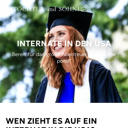
INTERNATE IN DEN USA
Bereit für das große Abenteuer "across the
pond"
WEN ZIEHT ES AUF EIN