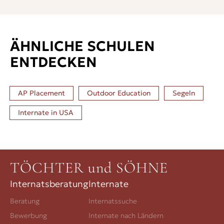
ÄHNLICHE SCHULEN
ENTDECKEN
AP Placement
Outdoor Education
Segeln
Internate in
USA
TÖCHTER und SÖHNE
Internatsberatung
Internate
Beratung
Internatssuche
Bewerbung
Internate nach Ländern