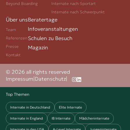
Beyond Boarding
Internate nach Sportart
Internate nach Schwerpunkt
Über uns
Beratertage
Infoveranstaltungen
Team
Schulen zu Besuch
Referenzen
Presse
Magazin
Kontakt
© 2026 all rights reserved
Impressum
|
Datenschutz
|
Top Themen
Internate in Deutschland
Elite Internate
Internate in England
IB Internate
Mädcheninternate
Internate in den USA
A-Level Internate
Jungeninternate