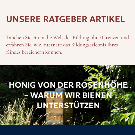
UNSERE RATGEBER ARTIKEL
Tauchen Sie ein in die Welt der Bildung ohne Grenzen und
erfahren Sie, wie Internate das Bildungserlebnis Ihres
Kindes bereichern können.
HONIG VON DER ROSENHÖHE
– WARUM WIR BIENEN
UNTERSTÜTZEN