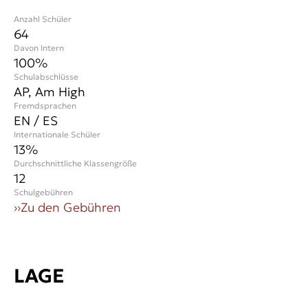
Anzahl Schüler
64
Davon Intern
100%
Schulabschlüsse
AP, Am High
Fremdsprachen
EN / ES
Internationale Schüler
13
%
Durchschnittliche Klassengröße
12
Schulgebühren
››
Zu den Gebühren
LAGE