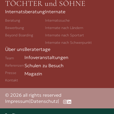
TÖCHTER und SÖHNE
Internatsberatung
Internate
Beratung
Internatssuche
Bewerbung
Internate nach Ländern
Beyond Boarding
Internate nach Sportart
Internate nach Schwerpunkt
Über uns
Beratertage
Infoveranstaltungen
Team
Schulen zu Besuch
Referenzen
Presse
Magazin
Kontakt
© 2026 all rights reserved
Impressum
|
Datenschutz
|