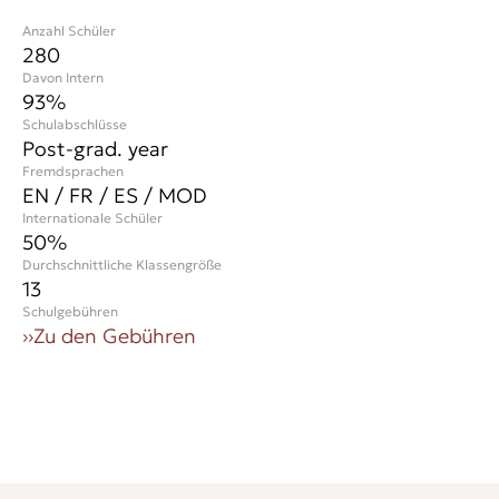
Anzahl Schüler
280
Davon Intern
93%
Schulabschlüsse
Post-grad. year
Fremdsprachen
EN / FR / ES / MOD
Internationale Schüler
50
%
Durchschnittliche Klassengröße
13
Schulgebühren
››
Zu den Gebühren