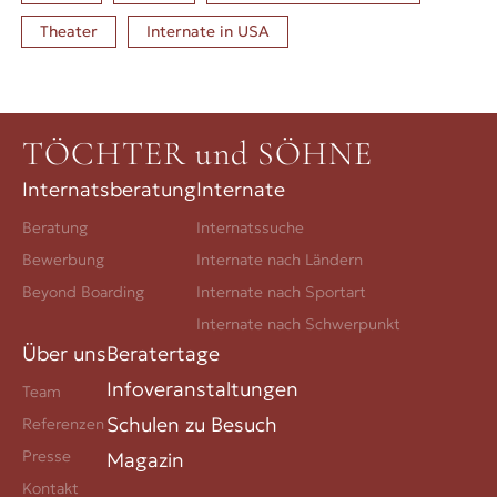
Theater
Internate in
USA
TÖCHTER und SÖHNE
Internatsberatung
Internate
Beratung
Internatssuche
Bewerbung
Internate nach Ländern
Beyond Boarding
Internate nach Sportart
Internate nach Schwerpunkt
Über uns
Beratertage
Infoveranstaltungen
Team
Schulen zu Besuch
Referenzen
Presse
Magazin
Kontakt