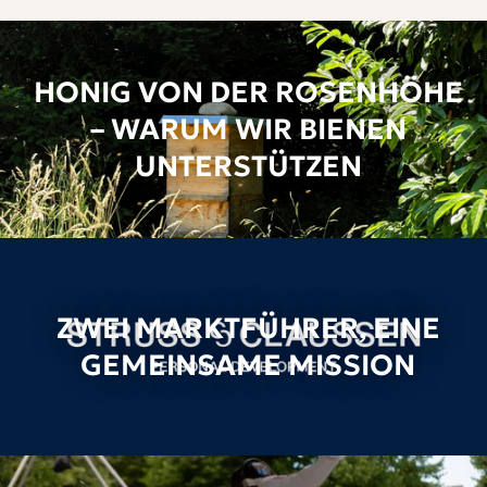
HONIG VON DER ROSENHÖHE
– WARUM WIR BIENEN
UNTERSTÜTZEN
ZWEI MARKTFÜHRER, EINE
GEMEINSAME MISSION