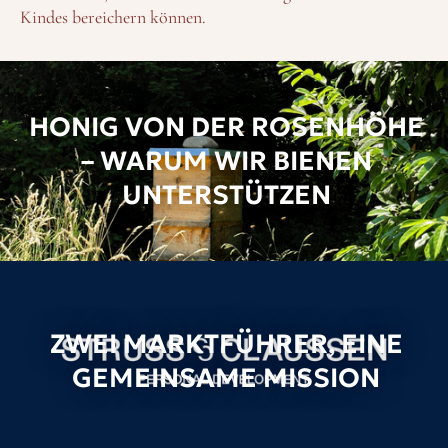
Kindes bereichern können.
HONIG VON DER ROSENHÖHE
– WARUM WIR BIENEN
UNTERSTÜTZEN
ZWEI MARKTFÜHRER, EINE
GEMEINSAME MISSION