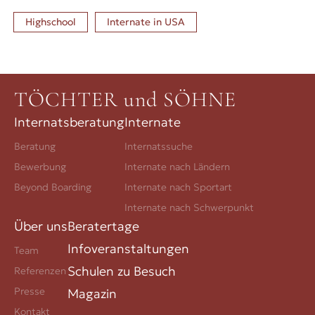
Highschool
Internate in
USA
TÖCHTER und SÖHNE
Internatsberatung
Internate
Beratung
Internatssuche
Bewerbung
Internate nach Ländern
Beyond Boarding
Internate nach Sportart
Internate nach Schwerpunkt
Über uns
Beratertage
Infoveranstaltungen
Team
Schulen zu Besuch
Referenzen
Presse
Magazin
Kontakt