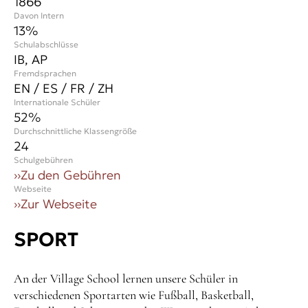
1866
Davon Intern
13%
Schulabschlüsse
IB, AP
Fremdsprachen
EN / ES / FR / ZH
Internationale Schüler
52
%
Durchschnittliche Klassengröße
24
Schulgebühren
››
Zu den Gebühren
Webseite
››
Zur Webseite
SPORT
An der Village School lernen unsere Schüler in
verschiedenen Sportarten wie Fußball, Basketball,