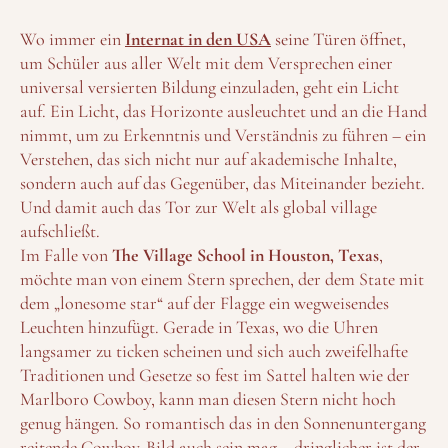
Wo immer ein
Internat in den USA
seine Türen öffnet,
um Schüler aus aller Welt mit dem Versprechen einer
universal versierten Bildung einzuladen, geht ein Licht
auf. Ein Licht, das Horizonte ausleuchtet und an die Hand
nimmt, um zu Erkenntnis und Verständnis zu führen – ein
Verstehen, das sich nicht nur auf akademische Inhalte,
sondern auch auf das Gegenüber, das Miteinander bezieht.
Und damit auch das Tor zur Welt als global village
aufschließt.
Im Falle von
The Village School in Houston, Texas
,
möchte man von einem Stern sprechen, der dem State mit
dem „lonesome star“ auf der Flagge ein wegweisendes
Leuchten hinzufügt. Gerade in Texas, wo die Uhren
langsamer zu ticken scheinen und sich auch zweifelhafte
Traditionen und Gesetze so fest im Sattel halten wie der
Marlboro Cowboy, kann man diesen Stern nicht hoch
genug hängen. So romantisch das in den Sonnenuntergang
reitende Cowboy-Bild auch sein mag – dringlicher ist der