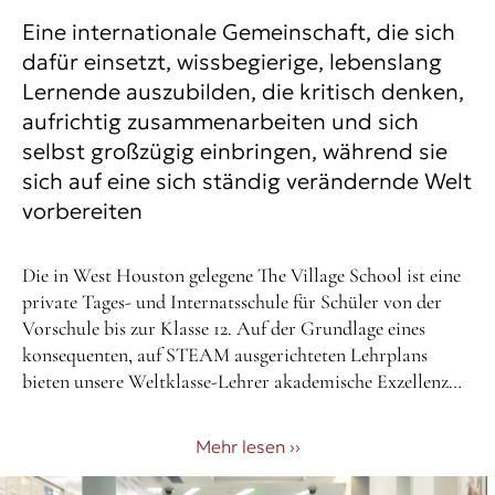
Eine internationale Gemeinschaft, die sich
dafür einsetzt, wissbegierige, lebenslang
Lernende auszubilden, die kritisch denken,
aufrichtig zusammenarbeiten und sich
selbst großzügig einbringen, während sie
sich auf eine sich ständig verändernde Welt
vorbereiten
Die in West Houston gelegene The Village School ist eine
private Tages- und Internatsschule für Schüler von der
Vorschule bis zur Klasse 12. Auf der Grundlage eines
konsequenten, auf STEAM ausgerichteten Lehrplans
bieten unsere Weltklasse-Lehrer akademische Exzellenz
und außergewöhnliche Lernerfahrungen für eine global
vernetzte Schülerschaft. Mit unserem Engagement für
Mehr lesen
››
soziale Zwecke streben wir danach, kreative,
widerstandsfähige und gewissenhafte Absolventen in