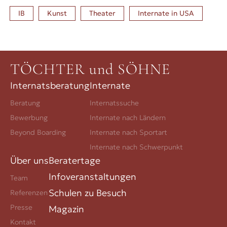
IB
Kunst
Theater
Internate in
USA
TÖCHTER und SÖHNE
Internatsberatung
Internate
Beratung
Internatssuche
Bewerbung
Internate nach Ländern
Beyond Boarding
Internate nach Sportart
Internate nach Schwerpunkt
Über uns
Beratertage
Infoveranstaltungen
Team
Schulen zu Besuch
Referenzen
Presse
Magazin
Kontakt