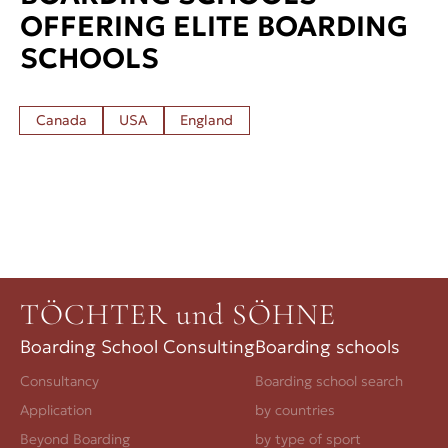
OFFERING ELITE BOARDING
SCHOOLS
Canada
USA
England
TÖCHTER und SÖHNE
Boarding School Consulting
Boarding schools
Consultancy
Boarding school search
Application
by countries
Beyond Boarding
by type of sport