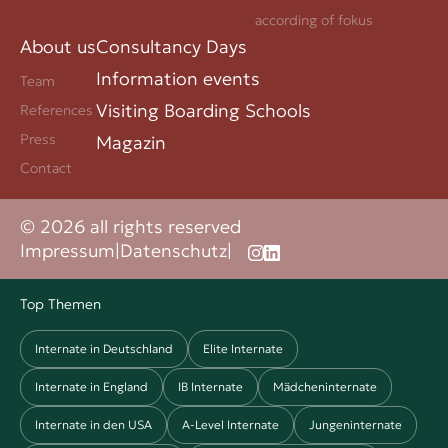
according of fokus
About us
Consultancy Days
Information events
Team
Visiting Boarding Schools
References
Press
Magazin
Contact
© 2026 all rights reserved
Impressum
|
Datenschutz
|
Top Themen
Internate in Deutschland
Elite Internate
Internate in England
IB Internate
Mädcheninternate
Internate in den USA
A-Level Internate
Jungeninternate