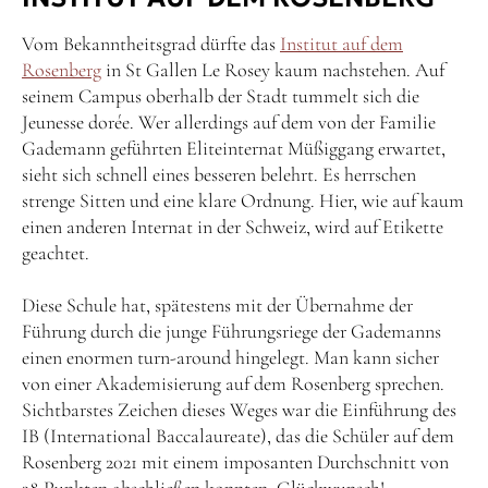
Vom Bekanntheitsgrad dürfte das
Institut auf dem
Rosenberg
in St Gallen Le Rosey kaum nachstehen. Auf
seinem Campus oberhalb der Stadt tummelt sich die
Jeunesse dorée. Wer allerdings auf dem von der Familie
Gademann geführten Eliteinternat Müßiggang erwartet,
sieht sich schnell eines besseren belehrt. Es herrschen
strenge Sitten und eine klare Ordnung. Hier, wie auf kaum
einen anderen Internat in der Schweiz, wird auf Etikette
geachtet.
Diese Schule hat, spätestens mit der Übernahme der
Führung durch die junge Führungsriege der Gademanns
einen enormen turn-around hingelegt. Man kann sicher
von einer Akademisierung auf dem Rosenberg sprechen.
Sichtbarstes Zeichen dieses Weges war die Einführung des
IB (International Baccalaureate), das die Schüler auf dem
Rosenberg 2021 mit einem imposanten Durchschnitt von