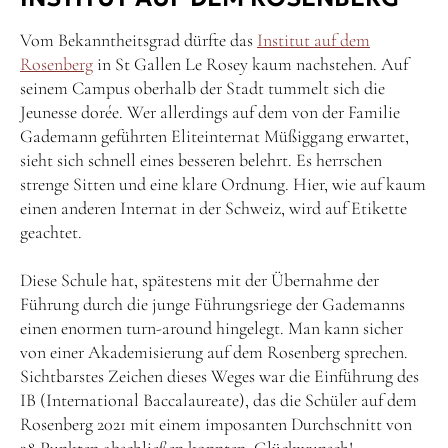
Vom Bekanntheitsgrad dürfte das
Institut auf dem
Rosenberg
in St Gallen Le Rosey kaum nachstehen. Auf
seinem Campus oberhalb der Stadt tummelt sich die
Jeunesse dorée. Wer allerdings auf dem von der Familie
Gademann geführten Eliteinternat Müßiggang erwartet,
sieht sich schnell eines besseren belehrt. Es herrschen
strenge Sitten und eine klare Ordnung. Hier, wie auf kaum
einen anderen Internat in der Schweiz, wird auf Etikette
geachtet.
Diese Schule hat, spätestens mit der Übernahme der
Führung durch die junge Führungsriege der Gademanns
einen enormen turn-around hingelegt. Man kann sicher
von einer Akademisierung auf dem Rosenberg sprechen.
Sichtbarstes Zeichen dieses Weges war die Einführung des
IB (International Baccalaureate), das die Schüler auf dem
Rosenberg 2021 mit einem imposanten Durchschnitt von