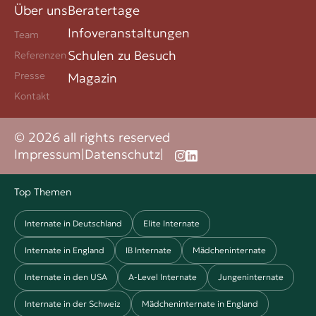
Über uns
Beratertage
Infoveranstaltungen
Team
Schulen zu Besuch
Referenzen
Presse
Magazin
Kontakt
© 2026 all rights reserved
Impressum
|
Datenschutz
|
Top Themen
Internate in Deutschland
Elite Internate
Internate in England
IB Internate
Mädcheninternate
Internate in den USA
A-Level Internate
Jungeninternate
Internate in der Schweiz
Mädcheninternate in England