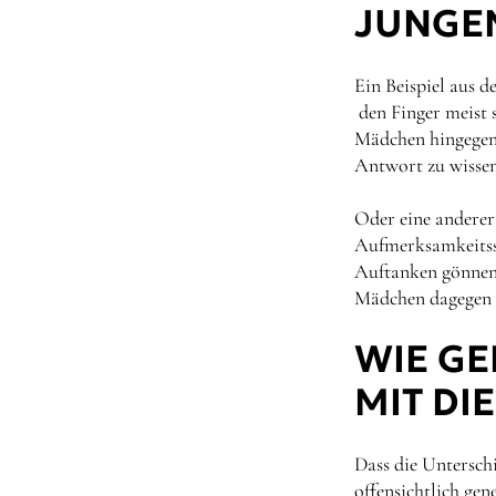
JUNGE
Ein Beispiel aus 
den Finger meist s
Mädchen hingegen ü
Antwort zu wissen
Oder eine anderer
Aufmerksamkeitssp
Auftanken gönnen.
Mädchen dagegen k
WIE GE
MIT DI
Dass die Untersch
offensichtlich gen