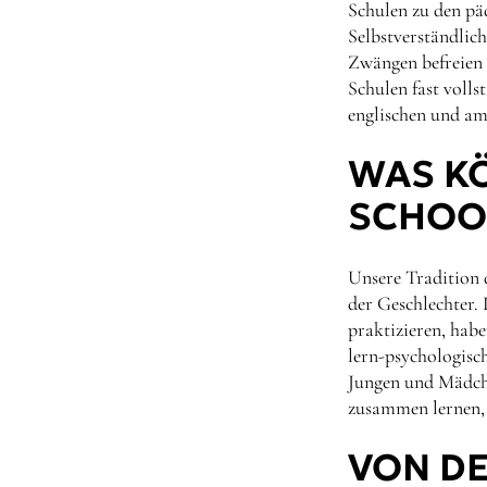
Schulen zu den pä
Selbstverständlich
Zwängen befreien 
Schulen fast volls
englischen und ame
WAS KÖ
SCHOOL
Unsere Tradition 
der Geschlechter.
praktizieren, habe
lern-psychologisc
Jungen und Mädchen
zusammen lernen, 
VON D