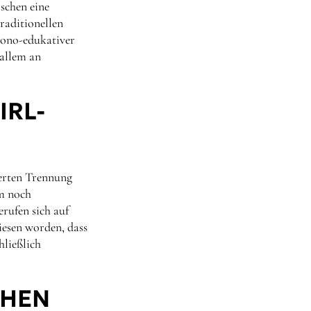
schen eine
raditionellen
 mono-edukativer
 allem an
IRL-
ierten Trennung
rm noch
rufen sich auf
iesen worden, dass
hließlich
CHEN