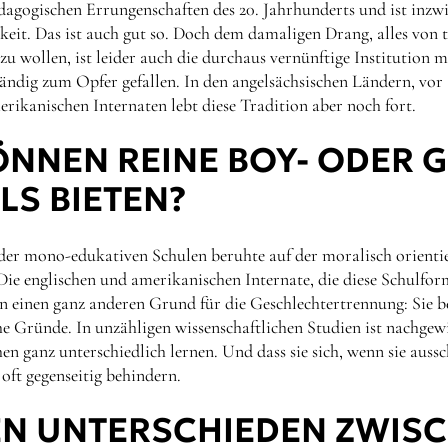
dagogischen Errungenschaften des 20. Jahrhunderts und ist inzwi
keit. Das ist auch gut so. Doch dem damaligen Drang, alles von t
zu wollen, ist leider auch die durchaus vernünftige Institution
tändig zum Opfer gefallen. In den angelsächsischen Ländern, vor
rikanischen Internaten lebt diese Tradition aber noch fort.
NNEN REINE BOY- ODER G
S BIETEN?
der mono-edukativen Schulen beruhte auf der moralisch orient
 Die englischen und amerikanischen Internate, die diese Schulfo
n einen ganz anderen Grund für die Geschlechtertrennung: Sie be
he Gründe. In unzähligen wissenschaftlichen Studien ist nachgew
 ganz unterschiedlich lernen. Und dass sie sich, wenn sie aussc
oft gegenseitig behindern.
EN UNTERSCHIEDEN ZWIS