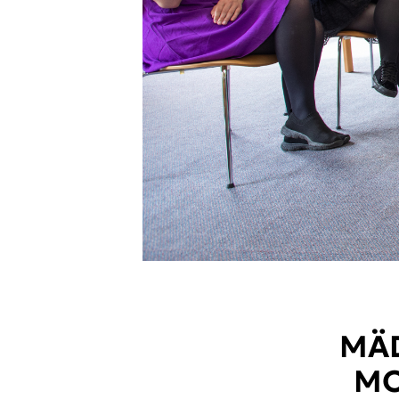
MÄD
MO