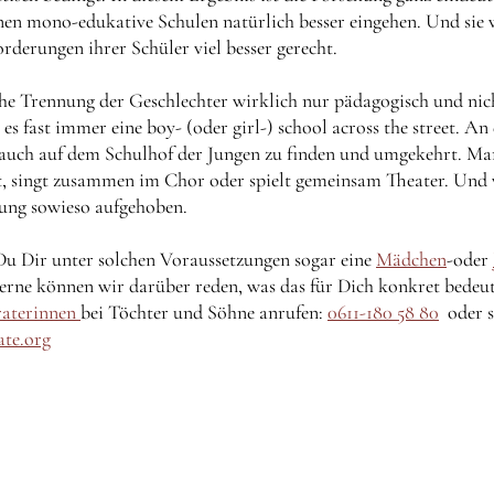
en mono-edukative Schulen natürlich besser eingehen. Und sie
rderungen ihrer Schüler viel besser gerecht.
che Trennung der Geschlechter wirklich nur pädagogisch und nic
t es fast immer eine boy- (oder girl-) school across the street. 
auch auf dem Schulhof der Jungen zu finden und umgekehrt. Man
, singt zusammen im Chor oder spielt gemeinsam Theater. Und 
nung sowieso aufgehoben.
 Du Dir unter solchen Voraussetzungen sogar eine
Mädchen
-oder
Gerne können wir darüber reden, was das für Dich konkret bedeut
raterinnen
bei Töchter und Söhne anrufen:
0611-180 58 80
oder s
ate.org