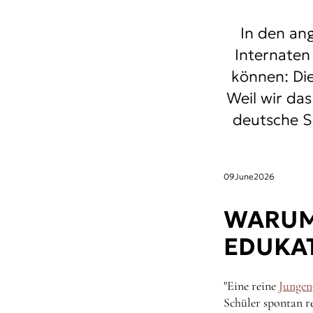
In den ang
Internaten
können: Di
Weil wir da
deutsche S
09
June
2026
WARUM
EDUKAT
"Eine reine
Jungen
Schüler spontan r