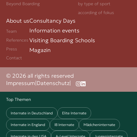
Beyond Boarding
by type of sport
according of fokus
About us
Consultancy Days
Information events
Team
Visiting Boarding Schools
References
Press
Magazin
Contact
© 2026 all rights reserved
Impressum
|
Datenschutz
|
Top Themen
Internate in Deutschland
Elite Internate
Internate in England
IB Internate
Mädcheninternate
Internate in den USA
A-Level Internate
Jungeninternate