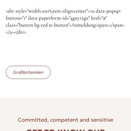
<div style="width:100%;text-align:center"><a data-popup-
button="1" data-paperform-id="4guy1xgz" href="#"
class="button bg-red w-button">Anmeldung<span></span>
</a></div>
Großbritannien
Committed, competent and sensitive