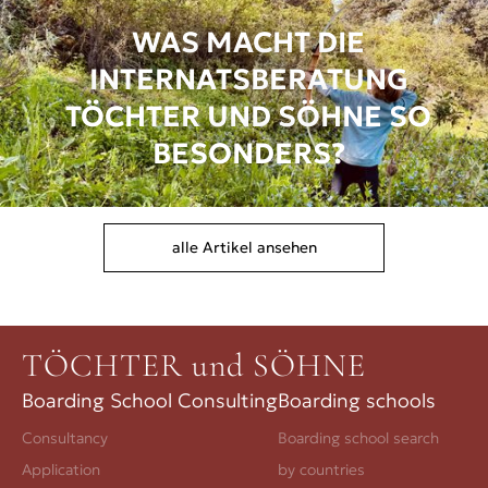
WAS MACHT DIE
INTERNATSBERATUNG
TÖCHTER UND SÖHNE SO
BESONDERS?
alle Artikel ansehen
TÖCHTER und SÖHNE
Boarding School Consulting
Boarding schools
Consultancy
Boarding school search
Application
by countries