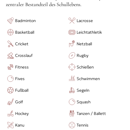
zentraler Bestandteil des Schullebens.
Badminton
Lacrosse
Basketball
Leichtathletik
Cricket
Netzball
Crosslauf
Rugby
Fitness
Schießen
Fives
Schwimmen
Fußball
Segeln
Golf
Squash
Hockey
Tanzen / Ballett
Kanu
Tennis