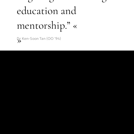
education and
mentorship.” «
»
Dr Ken-Soon Tan (OO ’94)