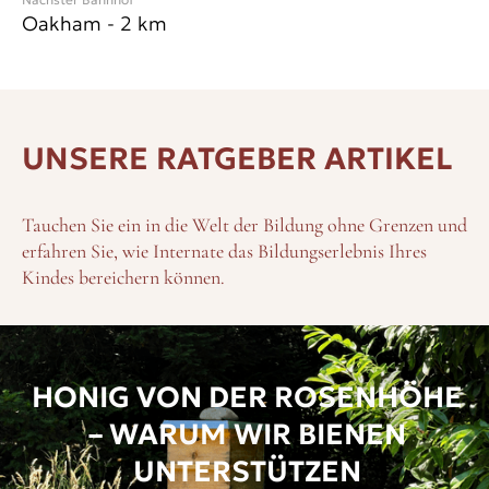
Oakham
-
2
km
UNSERE RATGEBER ARTIKEL
Tauchen Sie ein in die Welt der Bildung ohne Grenzen und
erfahren Sie, wie Internate das Bildungserlebnis Ihres
Kindes bereichern können.
HONIG VON DER ROSENHÖHE
– WARUM WIR BIENEN
UNTERSTÜTZEN