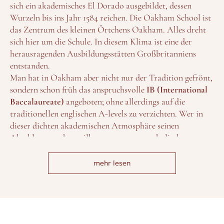
sich ein akademisches El Dorado ausgebildet, dessen
Wurzeln bis ins Jahr 1584 reichen. Die Oakham School ist
das Zentrum des kleinen Örtchens Oakham. Alles dreht
sich hier um die Schule. In diesem Klima ist eine der
herausragenden Ausbildungsstätten Großbritanniens
entstanden.
Man hat in Oakham aber nicht nur der Tradition gefrönt,
sondern schon früh das anspruchsvolle
IB (International
Baccalaureate)
angeboten; ohne allerdings auf die
traditionellen englischen A-levels zu verzichten. Wer in
dieser dichten akademischen Atmosphäre seinen
Abschluss angehen will, muss ganz gute schulische
Voraussetzungen mitbringen und sich früh – das heißt,
spätestens ein Jahr im Voraus – entscheiden.
mehr lesen
Wer dann – nach intensiver Prüfung – aufgenommen
wird, darf sich getrost zur schulischen Elite zählen und
genießt all deren Annehmlichkeiten: eine grandiose
Ausstattung der Sportstätten, sehr hohes Musik-Niveau
und regelmäßige Theateraufführungen auf einer