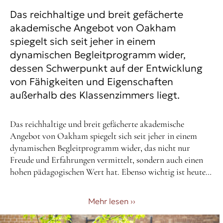
Das reichhaltige und breit gefächerte
akademische Angebot von Oakham
spiegelt sich seit jeher in einem
dynamischen Begleitprogramm wider,
dessen Schwerpunkt auf der Entwicklung
von Fähigkeiten und Eigenschaften
außerhalb des Klassenzimmers liegt.
Das reichhaltige und breit gefächerte akademische
Angebot von Oakham spiegelt sich seit jeher in einem
dynamischen Begleitprogramm wider, das nicht nur
Freude und Erfahrungen vermittelt, sondern auch einen
hohen pädagogischen Wert hat. Ebenso wichtig ist heute
nicht nur die Seelsorge, die die Schüler während ihrer Zeit
in Oakham unterstützt, sondern auch das seelsorgerische
Mehr lesen
››
Lernen, das den Schülern Perspektiven und Erwartungen
hinsichtlich der Verhaltensweisen vermittelt, die für ihren