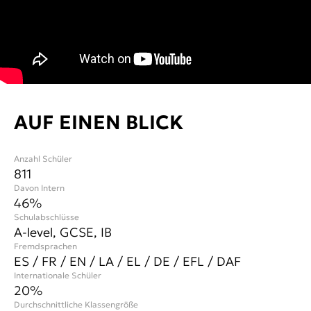
AUF EINEN BLICK
Anzahl Schüler
811
Davon Intern
46%
Schulabschlüsse
A-level, GCSE, IB
Fremdsprachen
ES / FR / EN / LA / EL / DE / EFL / DAF
Internationale Schüler
20
%
Durchschnittliche Klassengröße