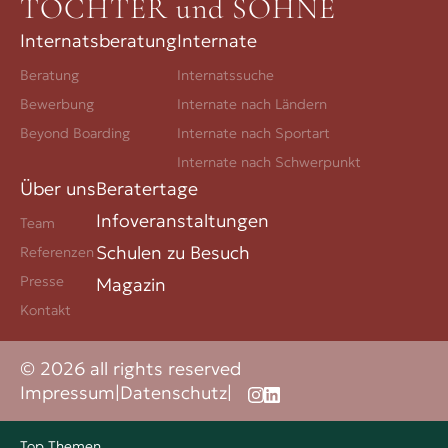
TÖCHTER und SÖHNE
Internatsberatung
Internate
Beratung
Internatssuche
Bewerbung
Internate nach Ländern
Beyond Boarding
Internate nach Sportart
Internate nach Schwerpunkt
Über uns
Beratertage
Infoveranstaltungen
Team
Schulen zu Besuch
Referenzen
Presse
Magazin
Kontakt
© 2026 all rights reserved
Impressum
|
Datenschutz
|
Top Themen