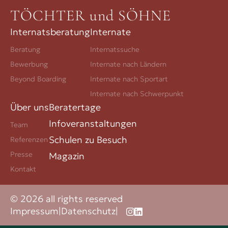
TÖCHTER und SÖHNE
Internatsberatung
Internate
Beratung
Internatssuche
Bewerbung
Internate nach Ländern
Beyond Boarding
Internate nach Sportart
Internate nach Schwerpunkt
Über uns
Beratertage
Infoveranstaltungen
Team
Schulen zu Besuch
Referenzen
Presse
Magazin
Kontakt
© 2026 all rights reserved
Impressum
|
Datenschutz
|