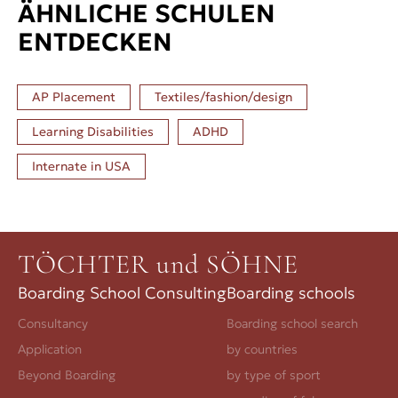
ÄHNLICHE SCHULEN
ENTDECKEN
AP Placement
Textiles/fashion/design
Learning Disabilities
ADHD
Internate in
USA
TÖCHTER und SÖHNE
Boarding School Consulting
Boarding schools
Consultancy
Boarding school search
Application
by countries
Beyond Boarding
by type of sport