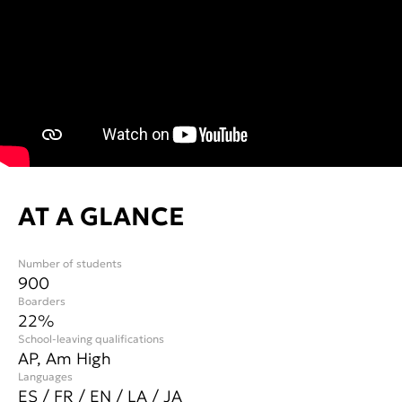
AT A GLANCE
Number of students
900
Boarders
22%
School-leaving qualifications
AP, Am High
Languages
ES / FR / EN / LA / JA