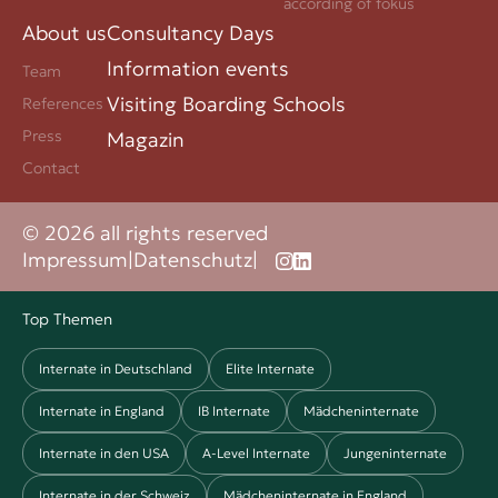
according of fokus
About us
Consultancy Days
Information events
Team
Visiting Boarding Schools
References
Press
Magazin
Contact
© 2026 all rights reserved
Impressum
|
Datenschutz
|
Top Themen
Internate in Deutschland
Elite Internate
Internate in England
IB Internate
Mädcheninternate
Internate in den USA
A-Level Internate
Jungeninternate
Internate in der Schweiz
Mädcheninternate in England