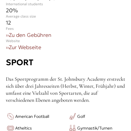
International students
20
%
Average class size
12
Fees
››
Zu den Gebühren
Website
››
Zur Webseite
SPORT
Das Sportprogramm der St. Johnsbury Academy erstreckt
sich über drei Jahreszeiten (Herbst, Winter, Frühjahr) und
umfasst eine Vielzahl von Sportarten, die auf
verschiedenen Ebenen angeboten werden.
American Football
Golf
Atheltics
Gymnastik/Turnen