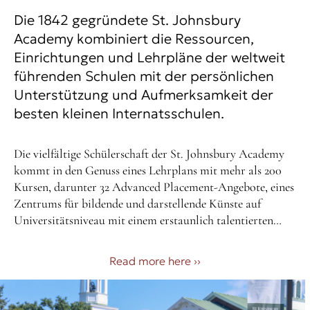
Die 1842 gegründete St. Johnsbury
Academy kombiniert die Ressourcen,
Einrichtungen und Lehrpläne der weltweit
führenden Schulen mit der persönlichen
Unterstützung und Aufmerksamkeit der
besten kleinen Internatsschulen.
Die vielfältige Schülerschaft der St. Johnsbury Academy
kommt in den Genuss eines Lehrplans mit mehr als 200
Kursen, darunter 32 Advanced Placement-Angebote, eines
Zentrums für bildende und darstellende Künste auf
Universitätsniveau mit einem erstaunlich talentierten
Lehrkörper aus professionellen Künstlern, praktischer
technischer Ausbildung, ESL und vier Fremdsprachen.
Read more here
››
Unsere Schülerschaft, die aus mehr als 50 Städten in VT
und NH, 20 Bundesstaaten und ebenso vielen
ausländischen Ländern stammt, bietet jedem Schüler die