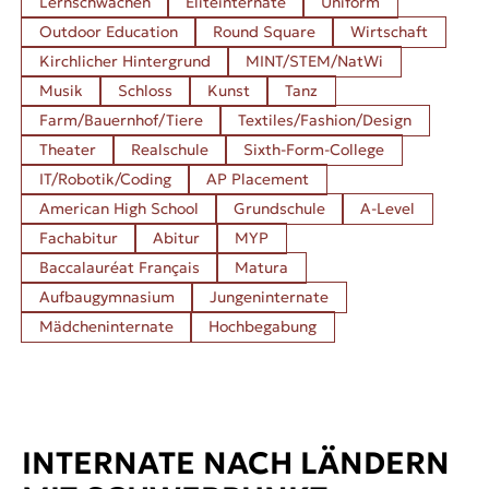
Lernschwächen
Eliteinternate
Uniform
Outdoor Education
Round Square
Wirtschaft
Kirchlicher Hintergrund
MINT/STEM/NatWi
Musik
Schloss
Kunst
Tanz
Farm/Bauernhof/Tiere
Textiles/Fashion/Design
Theater
Realschule
Sixth-Form-College
IT/Robotik/Coding
AP Placement
American High School
Grundschule
A-Level
Fachabitur
Abitur
MYP
Baccalauréat Français
Matura
Aufbaugymnasium
Jungeninternate
Mädcheninternate
Hochbegabung
INTERNATE NACH LÄNDERN