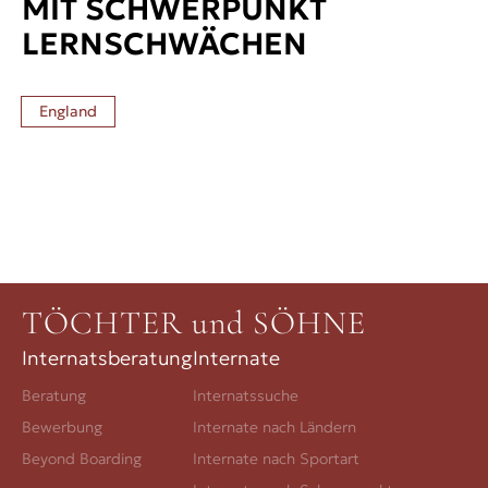
MIT SCHWERPUNKT
LERNSCHWÄCHEN
England
TÖCHTER und SÖHNE
Internatsberatung
Internate
Beratung
Internatssuche
Bewerbung
Internate nach Ländern
Beyond Boarding
Internate nach Sportart