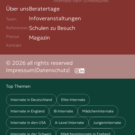
Internate nach Schwerpunkt
Über uns
Beratertage
Infoveranstaltungen
Team
Schulen zu Besuch
Referenzen
Presse
Magazin
Kontakt
© 2026 all rights reserved
Impressum
|
Datenschutz
|
Top Themen
Internate in Deutschland
Elite Internate
Internate in England
IB Internate
Mädcheninternate
Internate in den USA
A-Level Internate
Jungeninternate
Internate in der Schweiz
Mädcheninternate in England