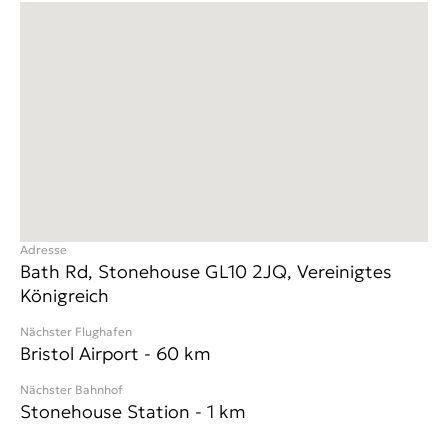
Adresse
Bath Rd, Stonehouse GL10 2JQ, Vereinigtes
Königreich
Nächster Flughafen
Bristol Airport
-
60
km
Nächster Bahnhof
Stonehouse Station
-
1
km