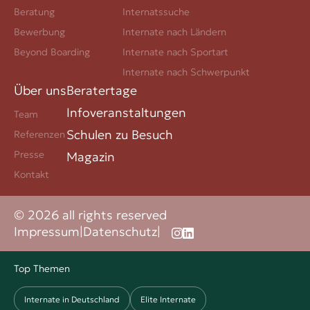
Beratung
Internatssuche
Bewerbung
Internate nach Ländern
Beyond Boarding
Internate nach Sportart
Internate nach Schwerpunkt
Über uns
Beratertage
Infoveranstaltungen
Team
Schulen zu Besuch
Referenzen
Presse
Magazin
Kontakt
© 2026 all rights reserved
Impressum
|
Datenschutz
|
Top Themen
Internate in Deutschland
Elite Internate