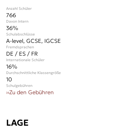
Anzahl Schüler
766
Davon Intern
36%
Schulabschlüsse
A-level, GCSE, IGCSE
Fremdsprachen
DE / ES / FR
Internationale Schüler
16
%
Durchschnittliche Klassengröße
10
Schulgebühren
››
Zu den Gebühren
LAGE