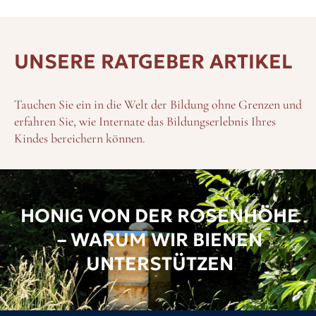
UNSERE RATGEBER ARTIKEL
Tauchen Sie ein in die Welt der Bildung ohne Grenzen und
erfahren Sie, wie Internate das Bildungserlebnis Ihres
Kindes bereichern können.
HONIG VON DER ROSENHÖHE
– WARUM WIR BIENEN
UNTERSTÜTZEN