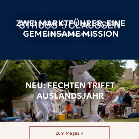
ZWEI MARKTFÜHRER, EINE
GEMEINSAME MISSION
NEU: FECHTEN TRIFFT
AUSLANDSJAHR
zum Magazin