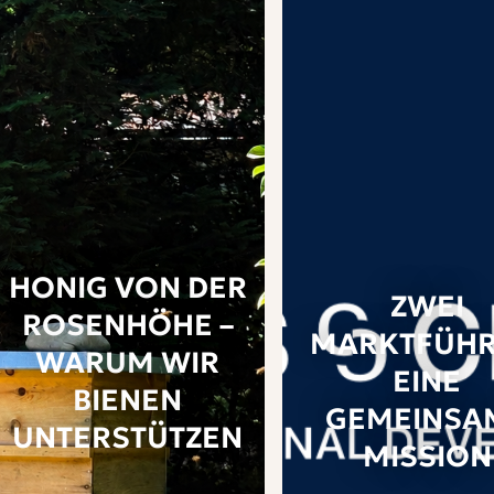
 als Lustschloss längst gezählt sind, die Freude hat sich gehalte
Exklusivität von damals auf den Boden gestemmt, um der Vielfalt
 und ihnen einen passenden Weg ins Leben zu ebnen. Um es mit 
 Loburg
heißt: „Damit der Mensch sein Ziel erreicht.“
HONIG VON DER
ZWEI
ROSENHÖHE –
MARKTFÜHR
WARUM WIR
EINE
BIENEN
GEMEINSA
UNTERSTÜTZEN
MISSION