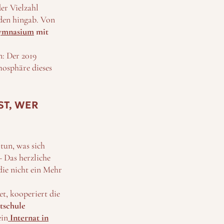
er Vielzahl
uden hingab. Von
ymnasium
mit
n: Der 2019
mosphäre dieses
ST, WER
tun, was sich
– Das herzliche
die nicht ein Mehr
et, kooperiert die
tschule
ein
Internat in