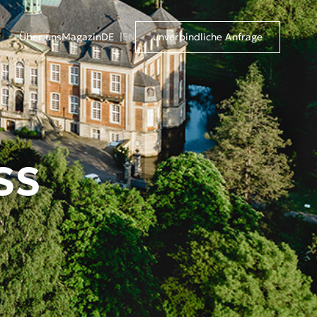
Über uns
Magazin
DE
EN
unverbindliche Anfrage
SS