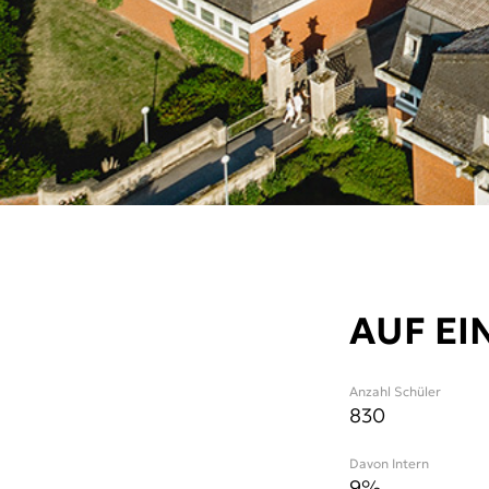
AUF EI
Anzahl Schüler
830
Davon Intern
9%