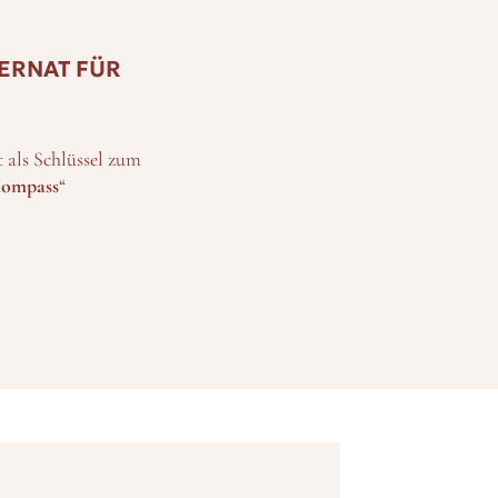
ERNAT FÜR
 als Schlüssel zum
ompass
“
ganisation und
gen, Fähigkeiten
 „
Extratour
“
ra-Nahrung“
rnat auf dem