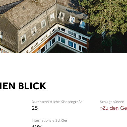
NEN BLICK
Durchschnittliche Klassengröße
Schulgebühren
25
››
Zu den G
Internationale Schüler
30
%