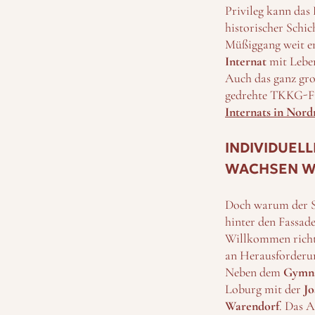
Privileg kann das
historischer Schic
Müßiggang weit en
Internat
mit Leben
Auch das ganz gro
gedrehte TKKG-Fil
Internats in Nord
INDIVIDUEL
WACHSEN W
Doch warum der Sch
hinter den Fassade
Willkommen richte
an Herausforderun
Neben dem
Gymna
Loburg mit der
Jo
Warendorf
. Das A