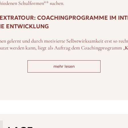
chiedenen Schulformen** suchen.
EXTRATOUR: COACHINGPROGRAMME IM INT
HE ENTWICKLUNG
en gelernt und durch motivierte Selbstwirksamkeit erst so recht
nutzt werden kann, liegt als Auftrag dem Coachingprogramm „
K
ht es nicht so sehr um fachliche Inhalte, als um Ermutigung, Or
inem Schüler ermöglicht, sich seiner individuellen Voraussetzun
mehr lesen
 zu werden und diese umzusetzen.
hülern eine besondere Begabung heraus, können sich diese auf eine
 das pädagogische Begleitprogramm, das mit akademischer „Ext
IT SPRACHJAHR: INTERNATIONALE SCHÜLER
N AUF SCHLOSS LOBURG
besuchen aktuell die Schule – über 100 von ihnen leben im Inte