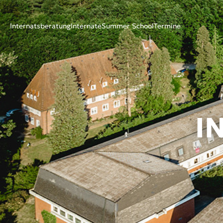
Internatsberatung
Internate
Summer School
Termine
I