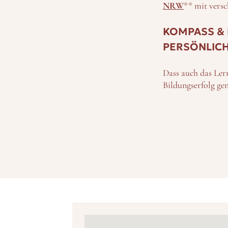
NRW
** mit vers
KOMPASS & 
PERSÖNLIC
Dass auch das Lern
Bildungserfolg ge
zugrunde: Hier ge
Methodik, die es e
und Ziele bewusst
Stellt sich bei Sc
begeben: so heißt
aufwartet. –
INTERNAT M
WILLKOMME
Rund 900 Schüler 