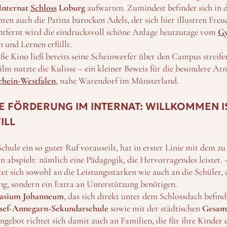
Internat
Schloss
Loburg
aufwarten. Zumindest befindet sich in d
hten auch die Patina barocken Adels, der sich hier illustren Fre
tfernt wird die eindrucksvoll schöne Anlage heutzutage vom
G
 und Lernen erfüllt.
ße Kino ließ bereits seine Scheinwerfer über den Campus streife
m nutzte die Kulisse – ein kleiner Beweis für die besondere At
rhein-Westfalen
, nahe Warendorf im Münsterland.
LE FÖRDERUNG IM INTERNAT: WILLKOMMEN I
ILL
ule ein so guter Ruf vorauseilt, hat in erster Linie mit dem zu 
n abspielt: nämlich eine Pädagogik, die Hervorragendes leistet. 
t sich sowohl an die Leistungsstarken wie auch an die Schüler, 
g, sondern ein Extra an Unterstützung benötigen.
sium Johanneum
, das sich direkt unter dem Schlossdach befind
sef-Annegarn-Sekundarschule
sowie mit der städtischen
Gesam
ngebot richtet sich damit auch an Familien, die für ihre Kinder 