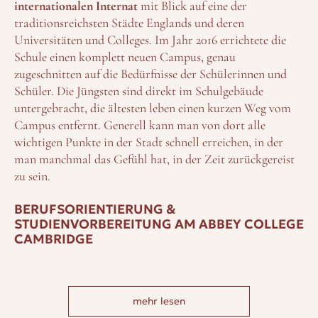
internationalen Internat
mit Blick auf eine der
traditionsreichsten Städte Englands und deren
Universitäten und Colleges. Im Jahr 2016 errichtete die
Schule einen komplett neuen Campus, genau
zugeschnitten auf die Bedürfnisse der Schülerinnen und
Schüler. Die Jüngsten sind direkt im Schulgebäude
untergebracht, die ältesten leben einen kurzen Weg vom
Campus entfernt. Generell kann man von dort alle
wichtigen Punkte in der Stadt schnell erreichen, in der
man manchmal das Gefühl hat, in der Zeit zurückgereist
zu sein.
BERUFSORIENTIERUNG &
STUDIENVORBEREITUNG AM ABBEY COLLEGE
CAMBRIDGE
Das
Abbey College Cambridge
zeichnet sich besonders
durch die große
akademische Unterstützung
der Schüler
mehr lesen
aus. Für diejenigen, die schon genau wissen, wohin ihr