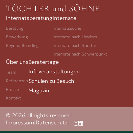
TÖCHTER und SÖHNE
Internatsberatung
Internate
Beratung
Internatssuche
Bewerbung
Internate nach Ländern
Beyond Boarding
Internate nach Sportart
Internate nach Schwerpunkt
Über uns
Beratertage
Infoveranstaltungen
Team
Schulen zu Besuch
Referenzen
Presse
Magazin
Kontakt
© 2026 all rights reserved
Impressum
|
Datenschutz
|