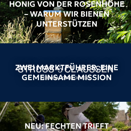
HONIG VON DER ROSENHÖHE
– WARUM WIR BIENEN
UNTERSTÜTZEN
ZWEI MARKTFÜHRER, EINE
GEMEINSAME MISSION
NEU: FECHTEN TRIFFT