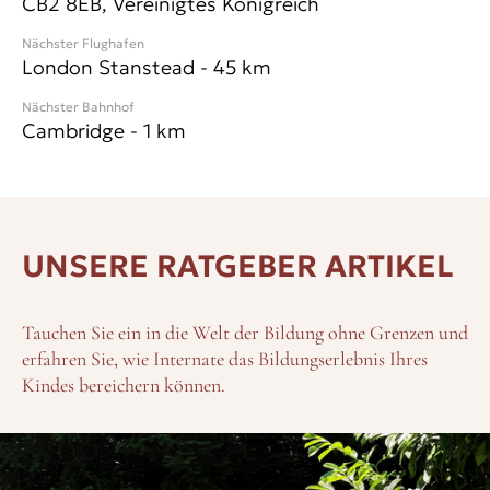
CB2 8EB, Vereinigtes Königreich
Studiengänge.
Nächster Flughafen
London Stanstead
-
45
km
Nächster Bahnhof
Cambridge
-
1
km
UNSERE RATGEBER ARTIKEL
Tauchen Sie ein in die Welt der Bildung ohne Grenzen und
erfahren Sie, wie Internate das Bildungserlebnis Ihres
Kindes bereichern können.