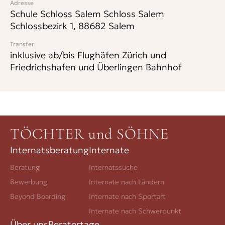
Adresse
Schule Schloss Salem Schloss Salem
Schlossbezirk 1, 88682 Salem
Transfer
inklusive ab/bis Flughäfen Zürich und
Friedrichshafen und Überlingen Bahnhof
TÖCHTER und SÖHNE
Internatsberatung
Internate
Beratung
Internatssuche
Bewerbung
Internate nach Ländern
Beyond Boarding
Internate nach Sportart
Internate nach Schwerpunkt
Über uns
Beratertage