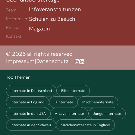
Infoveranstaltungen
Team
Schulen zu Besuch
Referenzen
Presse
Magazin
Kontakt
© 2026 all rights reserved
Impressum
|
Datenschutz
|
Top Themen
Internate in Deutschland
Elite Internate
Internate in England
IB Internate
Mädcheninternate
Internate in den USA
A-Level Internate
Jungeninternate
Internate in der Schweiz
Mädcheninternate in England