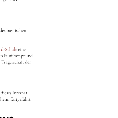
des bayrischen
rd-Schule
eine
rnen Fünfkampf und
 Trägerschaft der
 dieses Internat
sheim fortgeführt