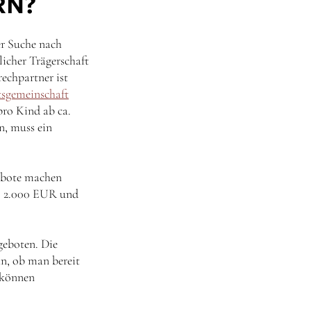
RN?
er Suche nach
licher Trägerschaft
rechpartner ist
tsgemeinschaft
pro Kind ab ca.
n, muss ein
gebote machen
a. 2.000 EUR und
geboten. Die
an, ob man bereit
können