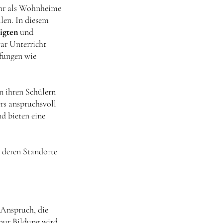
mehr als Wohnheime
len. In diesem
igten
und
war Unterricht
üfungen wie
n ihren Schülern
rs anspruchsvoll
d bieten eine
, deren Standorte
Anspruch, die
 nur Bildung wird