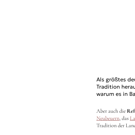
Als größtes de
Tradition hera
warum es in Ba
Aber auch die
Ref
Neubeuern
, das
L
Tradition der Lan