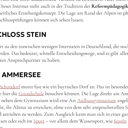
Dieses Internat steht auch in der Tradition der
Reformpädagogi
heitliches Erziehungskonzept. Die Lage am Rand der Alpen ist ph
schlussprüfungen können sich sehen lassen.
CHLOSS STEIN
t zu den inzwischen wenigen Internaten in Deutschland, die noc
rden. Das bedeutet, schnelle Entscheidungswege, und es gibt alle
ten Ansprechpartner zu haben.
 AMMERSEE
 Schondorf
mutet fast wie ein bayrisches Dorf an. Das ist besonder
e hier die
Grundschule
besuchen können. Die Lage direkt am Am
d neben dem Gymnasium wird eine Art
Aufbaugymnasium
angeb
ht, ihr Abitur zu erreichen, ohne von dem sehr anspruchsvollen 
 zerrieben zu werden. Zum Ausgleich kann man sich in einer ga
sen oder sich im
Sport
– vor allem dem Wassersport, wie
Segeln
n.