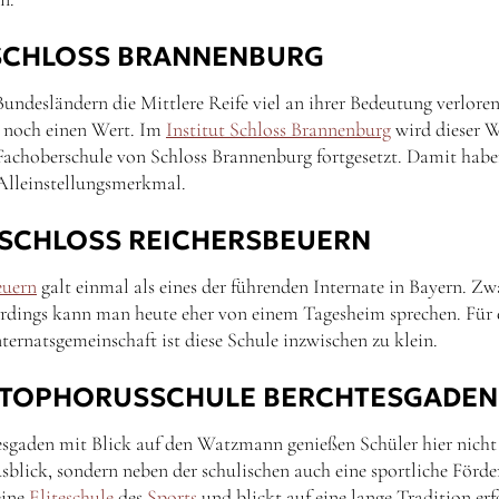
 SCHLOSS BRANNENBURG
ndesländern die Mittlere Reife viel an ihrer Bedeutung verloren
noch einen Wert. Im
Institut Schloss Brannenburg
wird dieser W
Fachoberschule von Schloss Brannenburg fortgesetzt. Damit haben
 Alleinstellungsmerkmal.
 SCHLOSS REICHERSBEUERN
euern
galt einmal als eines der führenden Internate in Bayern. Zwa
lerdings kann man heute eher von einem Tagesheim sprechen. Für 
ternatsgemeinschaft ist diese Schule inzwischen zu klein.
STOPHORUSSCHULE BERCHTESGADEN
sgaden mit Blick auf den Watzmann genießen Schüler hier nicht
sblick, sondern neben der schulischen auch eine sportliche Förd
eine
Eliteschule
des
Sports
und blickt auf eine lange Tradition erf