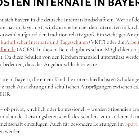
STEN INTERNATE IN BAYE
ht sich Bayern in die deutsche Internatslandschaft ein. Wer auf d
ternat in Bayern ist, wird am ehesten bei den Internaten in kirch
 Auswahl aufgrund der Tradition relativ groß. Ein wichtiger Ansp
katholischer Internate und Tagesschulen
(VKIT) oder die
Arbei
ulbünde
(AGES). In diesem Bereich gibt es schon Möglichkeiten 
 Da diese Schulen von den Kirchen finanziell unterstützt werde
ht bedeuten, dass das Angebot schlechter wäre.
rnate in Bayern, die einem Kind die unterschiedlichsten Schulan
 je nach Ausrichtung und schulischen Ausprägungen zwischen c
 EUR.
 – ob privat, kirchlich oder konfessionell – werden Stipendien an
inmal an der Leistungsbereitschaft des Schülers, zum anderen dar
Gemeinschaft einzufügen. Auch für besondere Leistungen im
Sport
en werden.