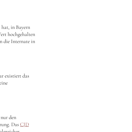
 hat, in Bayern
ert hochgehalten
 die Internate in
r existiert das
eine
 nur den
erung. Das
CJD
olgreicher