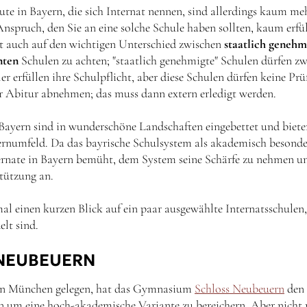
tute in Bayern, die sich Internat nennen, sind allerdings kaum 
spruch, den Sie an eine solche Schule haben sollten, kaum erfül
 auch auf den wichtigen Unterschied zwischen
staatlich genehm
nten
Schulen zu achten; "staatlich genehmigte" Schulen dürfen z
ler erfüllen ihre Schulpflicht, aber diese Schulen dürfen keine Pr
er Abitur abnehmen; das muss dann extern erledigt werden.
 Bayern sind in wunderschöne Landschaften eingebettet und biete
rnumfeld. Da das bayrische Schulsystem als akademisch besonde
nternate in Bayern bemüht, dem System seine Schärfe zu nehmen un
tützung an.
al einen kurzen Blick auf ein paar ausgewählte Internatsschulen
elt sind.
NEUBEUERN
on München gelegen, hat das Gymnasium
Schloss Neubeuern
den 
rn um eine hoch-akademische Variante zu bereichern. Aber nicht