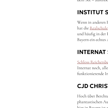
INSTITUT
Wenn in anderen Bu
hat die
Realschule
und häufig in der 
Bayern ein echtes
INTERNAT
Schloss Reichersb
Internat noch, al
funktionierende In
CJD CHRI
Hoch über Berchte
phantastischen Au
hier in Bayern ist 