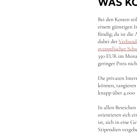
WAS KO
Bei den Kosten rei
einem günstigen In
fündig; da ist die
dabei der
Verband 
evangelischer Sch
350 EUR im Monat.
geringer Preis nic
Die privaten Inte
können, rangieren
knapp über 4.000
In allen Bereichen
orientieren sich e
ist, sich in eine 
Stipendien vergeb