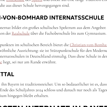
 die aus dieser Schule hervorgegangen sind.
N-VON-BOMHARD INTERNATSSCHULE
nternat bildet ein großes schulisches Spektrum aus dem Angebot 
von der
Realschule
über die Fachoberschule bis zum Gymnasium.
unkten im schulischen Bereich bietet die
Christian-von-Bomha
ewöhnliche Ausrichtung: sie ist Stützpunktschule für den Mode
ternatsschulen in Deutschland einmalig. Dass diese Schule in der
he
liegt, sei nur am Rande erwähnt.
ETTAL
ihn Bayern ist traditionsreicher. Um so bedauerlicher ist es, dass
 Ende des Schuljahres 2024 schloss und danach nur noch als Tage
um hingegen bleibt erhalten.