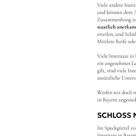
Viele andere Insti
und können dem An
Zusammenhang ist
staatlich anerkan
erteilen, und Schü
Mittlere Reife od
Viele Internate in
ein angenehmes Le
gilt, sind viele I
zusätzliche Unters
Werfen wir doch m
in Bayern angesied
SCHLOSS 
Im Speckgürtel v
Internate in Baye