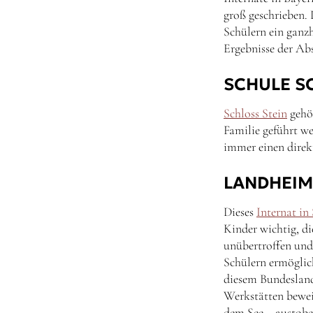
groß geschrieben. 
Schülern ein ganz
Ergebnisse der Ab
SCHULE S
Schloss Stein
gehör
Familie geführt we
immer einen direk
LANDHEIM
Dieses
Internat in
Kinder wichtig, di
unübertroffen un
Schülern ermöglic
diesem Bundesland
Werkstätten bewei
dem See – austobe