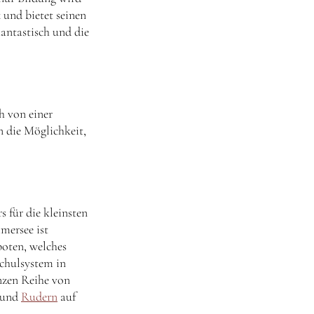
k
und bietet seinen
antastisch und die
h von einer
n die Möglichkeit,
s für die kleinsten
mersee ist
oten, welches
Schulsystem in
nzen Reihe von
und
Rudern
auf