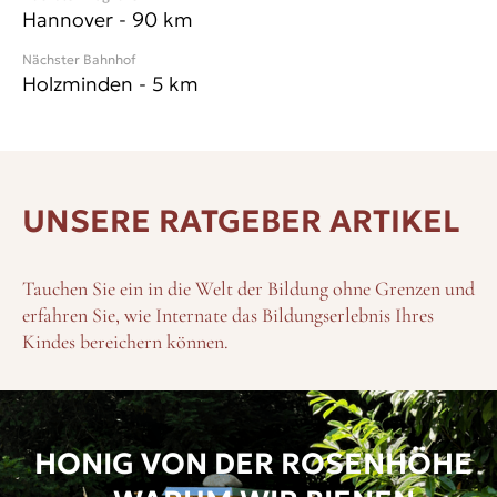
STARKE FÜHRUNG, KLARE WERTE: WARUM
Hannover
-
90
km
DER SOLLING ZUKUNFT HAT
Nächster Bahnhof
Holzminden
-
5
km
Eine engagierte und ausgesprochen erfahrene Führung
scheint uns Garant dafür, dass der
Solling
auch in Zukunft
zu den besonders begehrten
Elite-Internaten in
Deutschland
zählen wird – für Schüler, die mehr wollen
als nur Schule.
UNSERE RATGEBER ARTIKEL
Tauchen Sie ein in die Welt der Bildung ohne Grenzen und
erfahren Sie, wie Internate das Bildungserlebnis Ihres
Kindes bereichern können.
HONIG VON DER ROSENHÖHE