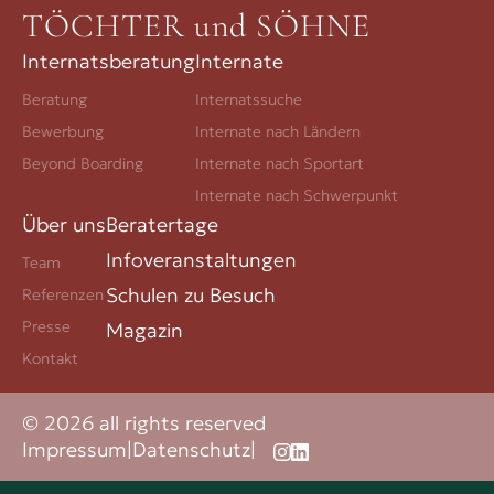
TÖCHTER und SÖHNE
Internatsberatung
Internate
Beratung
Internatssuche
Bewerbung
Internate nach Ländern
Beyond Boarding
Internate nach Sportart
Internate nach Schwerpunkt
Über uns
Beratertage
Infoveranstaltungen
Team
Schulen zu Besuch
Referenzen
Presse
Magazin
Kontakt
© 2026 all rights reserved
Impressum
|
Datenschutz
|