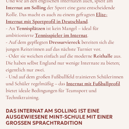
Und wie an den englischen Internaten auch, spielt am
Internat am Solling
der Sport eine ganz entscheidende
Rolle. Das macht es auch zu einem gefragten
Elite-
Internat mit Sportprofil in Deutschland
.
- An
Tennisplätzen
ist kein Mangel – ideal für
ambitionierte
Tennisspieler im Internat
.
- Auf dem gepflegten
Dressurviereck
bereiten sich die
jungen Reiterinnen auf das nächste Turnier vor.
- Oder sie weichen einfach auf die moderne
Reithalle
aus.
Die haben selbst England nur wenige Internate zu bieten;
eigentlich nur zwei.
- Und auf dem großen Fußballfeld trainieren Schülerinnen
und Schüler regelmäßig – das
Internat mit Fußballprofil
bietet ideale Bedingungen für Teamsport und
Techniktraining.
DAS INTERNAT AM SOLLING IST EINE
AUSGEWIESENE MINT-SCHULE MIT EINER
GROSSEN SPRACHTRADITION