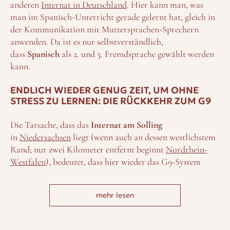
anderen
Internat in Deutschland
. Hier kann man, was
man im Spanisch-Unterricht gerade gelernt hat, gleich in
der Kommunikation mit Muttersprachen-Sprechern
anwenden. Da ist es nur selbstverständlich,
dass
Spanisch
als 2. und 3. Fremdsprache gewählt werden
kann.
ENDLICH WIEDER GENUG ZEIT, UM OHNE
STRESS ZU LERNEN: DIE RÜCKKEHR ZUM G9
Die Tatsache, dass das
Internat am Solling
in
Niedersachsen
liegt (wenn auch an dessen westlichstem
Rand; nur zwei Kilometer entfernt beginnt
Nordrhein-
Westfalen
), bedeutet, dass hier wieder das G9-System
eingeführt wurde. Die damals völlig unvorbereitete
Einführung des G8 (also die Verkürzung der
mehr lesen
Gymnasialzeit auf acht Jahre) wurde in Niedersachsen
flächendeckend wieder zurückgenommen. Zum Glück.
Endlich haben Schüler wieder Zeit, Sport zu treiben,