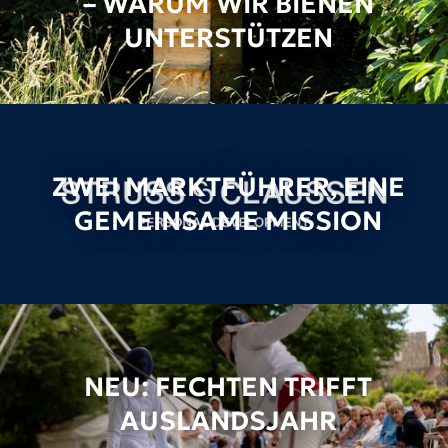
– WARUM WIR BIENEN
UNTERSTÜTZEN
ZWEI MARKTFÜHRER, EINE
GEMEINSAME MISSION
NEU: FECHTEN TRIFFT
AUSLANDSJAHR