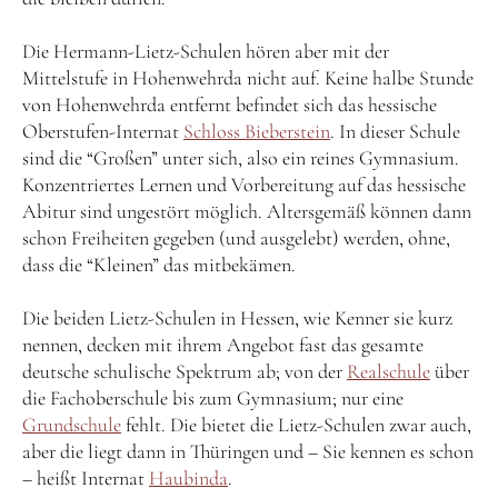
Die Hermann-Lietz-Schulen hören aber mit der
Mittelstufe in Hohenwehrda nicht auf. Keine halbe Stunde
von Hohenwehrda entfernt befindet sich das hessische
Oberstufen-Internat
Schloss Bieberstein
. In dieser Schule
sind die “Großen” unter sich, also ein reines Gymnasium.
Konzentriertes Lernen und Vorbereitung auf das hessische
Abitur sind ungestört möglich. Altersgemäß können dann
schon Freiheiten gegeben (und ausgelebt) werden, ohne,
dass die “Kleinen” das mitbekämen.
Die beiden Lietz-Schulen in Hessen, wie Kenner sie kurz
nennen, decken mit ihrem Angebot fast das gesamte
deutsche schulische Spektrum ab; von der
Realschule
über
die Fachoberschule bis zum Gymnasium; nur eine
Grundschule
fehlt. Die bietet die Lietz-Schulen zwar auch,
aber die liegt dann in Thüringen und – Sie kennen es schon
– heißt Internat
Haubinda
.