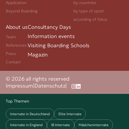
Application
by countries
Beyond Boarding
by type of sport
according of fokus
About us
Consultancy Days
Information events
Team
Visiting Boarding Schools
References
Press
Magazin
Contact
© 2026 all rights reserved
Impressum
|
Datenschutz
|
Top Themen
Internate in Deutschland
Elite Internate
Internate in England
IB Internate
Mädcheninternate