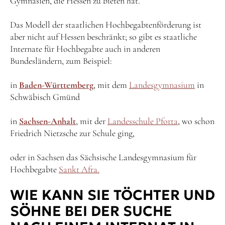
Gymnasien, die Hessen zu bieten hat.
Das Modell der staatlichen Hochbegabtenförderung ist
aber nicht auf Hessen beschränkt; so gibt es staatliche
Internate für Hochbegabte auch in anderen
Bundesländern, zum Beispiel:
in
Baden-Württemberg
, mit dem
Landesgymnasium
in
Schwäbisch Gmünd
in
Sachsen-Anhalt
, mit der
Landesschule Pforta
, wo schon
Friedrich Nietzsche zur Schule ging,
oder in Sachsen das Sächsische Landesgymnasium für
Hochbegabte
Sankt Afra.
WIE KANN SIE TÖCHTER UND
SÖHNE BEI DER SUCHE