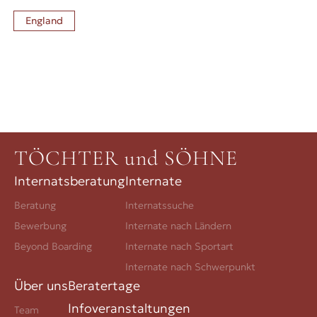
England
TÖCHTER und SÖHNE
Internatsberatung
Internate
Beratung
Internatssuche
Bewerbung
Internate nach Ländern
Beyond Boarding
Internate nach Sportart
Internate nach Schwerpunkt
Über uns
Beratertage
Infoveranstaltungen
Team