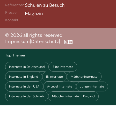
Schulen zu Besuch
Referenzen
Presse
Magazin
Kontakt
© 2026 all rights reserved
Impressum
|
Datenschutz
|
Top Themen
Internate in Deutschland
Elite Internate
Internate in England
IB Internate
Mädcheninternate
Internate in den USA
A-Level Internate
Jungeninternate
Internate in der Schweiz
Mädcheninternate in England