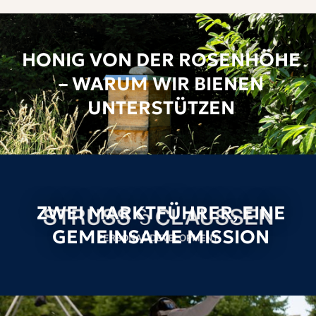
HONIG VON DER ROSENHÖHE
– WARUM WIR BIENEN
UNTERSTÜTZEN
ZWEI MARKTFÜHRER, EINE
GEMEINSAME MISSION