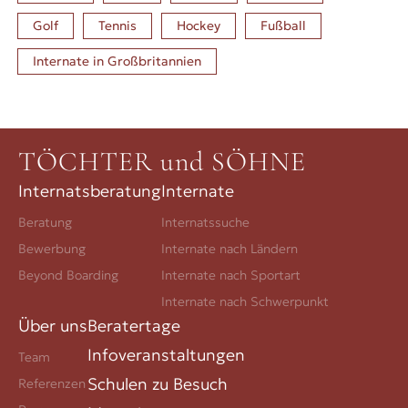
Golf
Tennis
Hockey
Fußball
Internate in
Großbritannien
TÖCHTER und SÖHNE
Internatsberatung
Internate
Beratung
Internatssuche
Bewerbung
Internate nach Ländern
Beyond Boarding
Internate nach Sportart
Internate nach Schwerpunkt
Über uns
Beratertage
Infoveranstaltungen
Team
Schulen zu Besuch
Referenzen