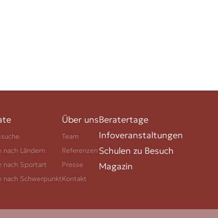
ate
Über uns
Beratertage
Infoveranstaltungen
ssuche
Team
Schulen zu Besuch
e nach Ländern
Referenzen
e nach Sportart
Presse
Magazin
e nach Schwerpunkt
Kontakt