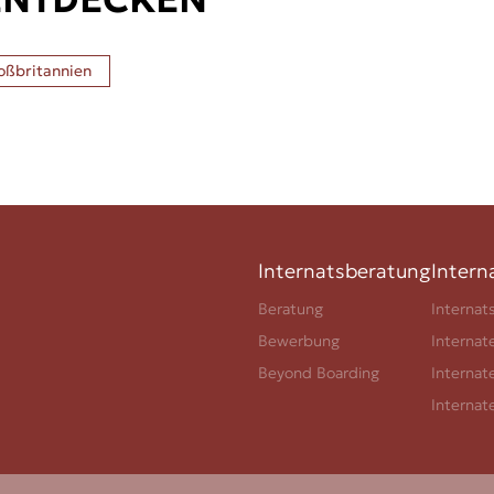
oßbritannien
Internatsberatung
Intern
Beratung
Internat
Bewerbung
Internat
Beyond Boarding
Internat
Internat