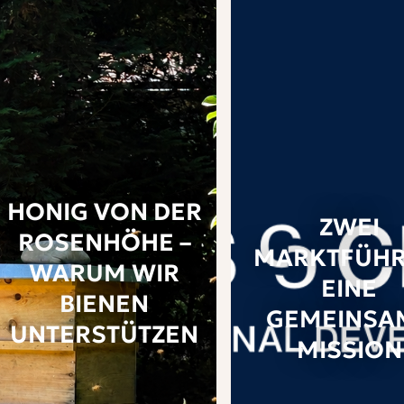
HONIG VON DER
ZWEI
ROSENHÖHE –
MARKTFÜHR
WARUM WIR
EINE
BIENEN
GEMEINSA
UNTERSTÜTZEN
MISSION