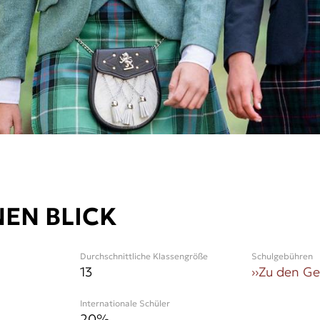
NEN BLICK
Durchschnittliche Klassengröße
Schulgebühren
13
››
Zu den G
Internationale Schüler
20
%