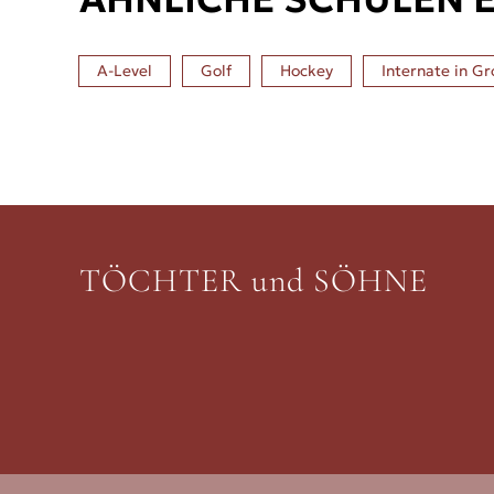
A-Level
Golf
Hockey
Internate in
Gr
TÖCHTER und SÖHNE