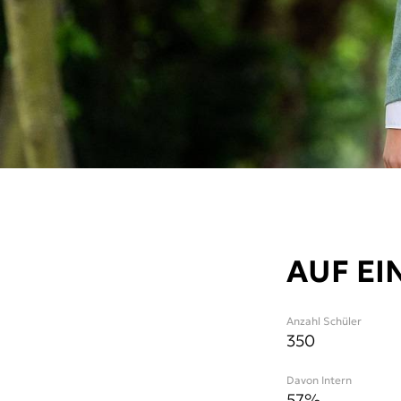
AUF EI
Anzahl Schüler
350
Davon Intern
57%