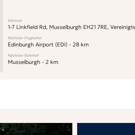
Adresse
1-7 Linkfield Rd, Musselburgh EH21 7RE, Vereinigt
Nächster Flughafen
Edinburgh Airport (EDI)
-
28
km
Nächster Bahnhof
Musselburgh
-
2
km