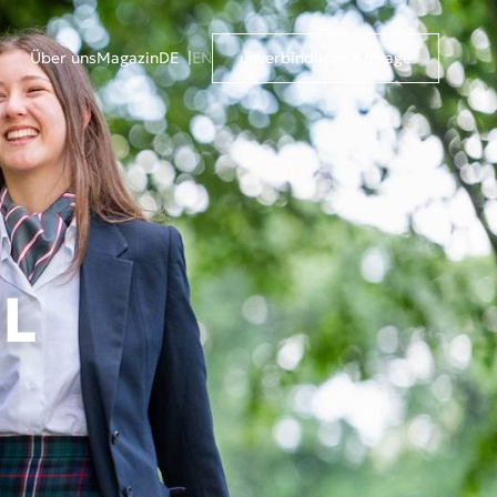
Über uns
Magazin
DE
EN
unverbindliche Anfrage
L