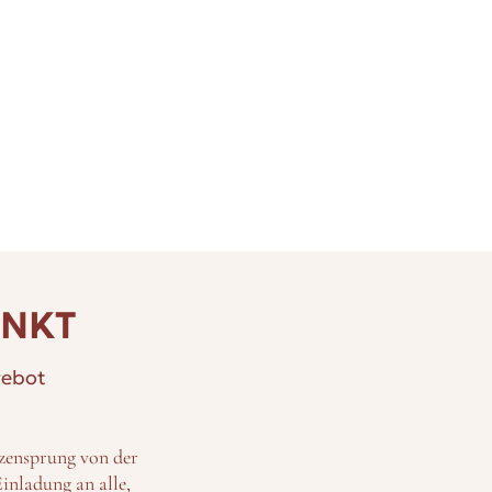
ENKT
gebot
tzensprung von der
inladung an alle,