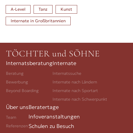
A-Level
Tanz
Kunst
Internate in
Großbritannien
TÖCHTER und SÖHNE
Internatsberatung
Internate
Beratung
Internatssuche
Bewerbung
Internate nach Ländern
Beyond Boarding
Internate nach Sportart
Internate nach Schwerpunkt
Über uns
Beratertage
Infoveranstaltungen
Team
Schulen zu Besuch
Referenzen