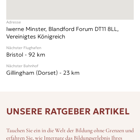
Apropos Wohlfühlen: Zu diesem Thema sei ein Hinweis
auf die ausgezeichnete Schulküche angebracht, die allen
Vorurteilen gegenüber der englischen Kochkunst
Adresse
Iwerne Minster, Blandford Forum DT11 8LL,
widerspricht und selbst Feinschmecker zu überzeugen
Vereinigtes Königreich
vermag!
Nächster Flughafen
Bristol
-
92
km
Nächster Bahnhof
Gillingham (Dorset)
-
23
km
UNSERE RATGEBER ARTIKEL
Tauchen Sie ein in die Welt der Bildung ohne Grenzen und
erfahren Sie, wie Internate das Bildungserlebnis Ihres