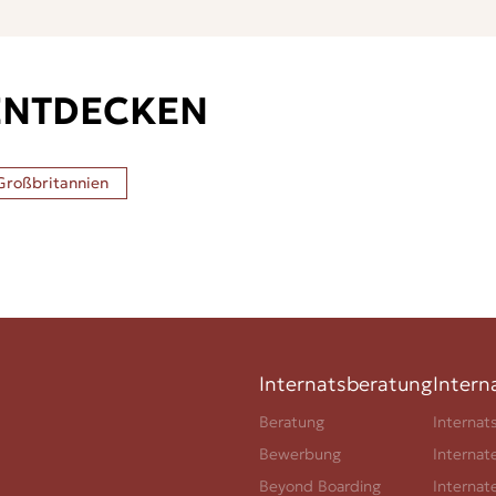
ENTDECKEN
Großbritannien
Internatsberatung
Intern
Beratung
Internat
Bewerbung
Internat
Beyond Boarding
Internat