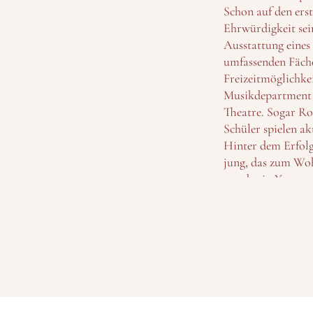
Schon auf den erst
Ehrwürdigkeit sei
Ausstattung eines 
umfassenden Fäche
Freizeitmöglichke
Musikdepartment v
Theatre. Sogar Ro
Schüler spielen ak
Hinter dem Erfolg
jung, das zum Woh
wurde ein Year-11
dem laufenden GC
Eine wichtige Rol
Kennenlernen zu f
Schuljahres angeset