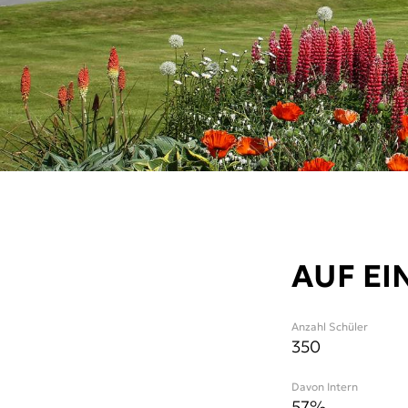
AUF EI
Anzahl Schüler
350
Davon Intern
57%