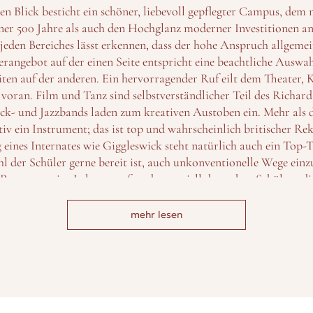
en Blick besticht ein schöner, liebevoll gepflegter Campus, dem
ner 500 Jahre als auch den Hochglanz moderner Investitionen an
jeden Bereiches lässt erkennen, dass der hohe Anspruch allgemei
rangebot auf der einen Seite entspricht eine beachtliche Auswa
iten auf der anderen. Ein hervorragender Ruf eilt dem Theater, 
oran. Film und Tanz sind selbstverständlicher Teil des Richar
ck- und Jazzbands laden zum kreativen Austoben ein. Mehr als di
tiv ein Instrument; das ist top und wahrscheinlich britischer Re
 eines Internates wie Giggleswick steht natürlich auch ein Top
l der Schüler gerne bereit ist, auch unkonventionelle Wege einz
-Programm ins Leben gerufen, das speziell deutschen Schülern d
SE-Programm sowie den Prüfungen am Ende des Jahres ermögli
le spielen Integration und Gemeinschafts(er)leben. Um das gegen
mehr lesen
ördern, ist für Neueinsteiger eine „Induction Week“ eine Woche 
zt. Die Teilnahme ist freiwillig, aber sehr sinnvoll.