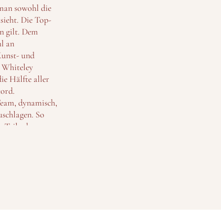
 man sowohl die
sieht. Die Top-
n gilt. Dem
hl an
Kunst- und
d Whiteley
e Hälfte aller
kord.
-Team, dynamisch,
uschlagen. So
ie Teilnahme an
cht.
seitige
vor Beginn des