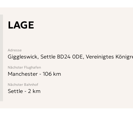
LAGE
Adresse
Giggleswick, Settle BD24 0DE, Vereinigtes Königr
Nächster Flughafen
Manchester
-
106
km
Nächster Bahnhof
Settle
-
2
km