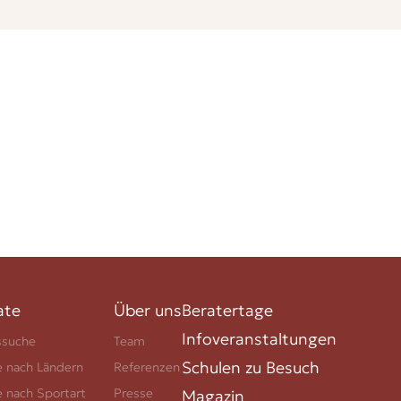
ate
Über uns
Beratertage
Infoveranstaltungen
ssuche
Team
Schulen zu Besuch
e nach Ländern
Referenzen
e nach Sportart
Presse
Magazin