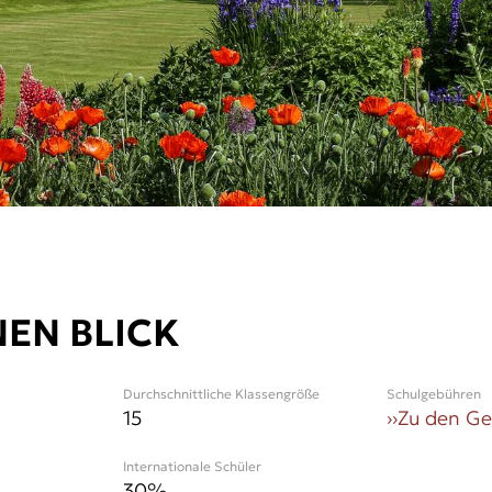
NEN BLICK
Durchschnittliche Klassengröße
Schulgebühren
15
››
Zu den G
Internationale Schüler
30
%