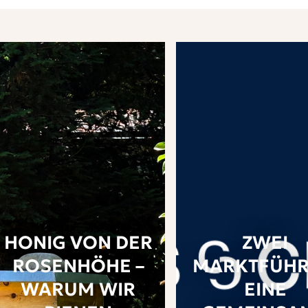
HONIG VON DER
ZWEI
ROSENHÖHE –
MARKTFÜHR
WARUM WIR
EINE