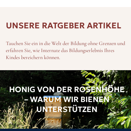
UNSERE RATGEBER ARTIKEL
Tauchen Sie ein in die Welt der Bildung ohne Grenzen und
erfahren Sie, wie Internate das Bildungserlebnis Ihres
Kindes bereichern können.
HONIG VON DER ROSENHÖHE
– WARUM WIR BIENEN
UNTERSTÜTZEN