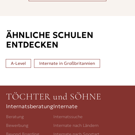
ÄHNLICHE SCHULEN
ENTDECKEN
A-Level
Internate in
Großbritannien
TÖCHTER und SÖHNE
Internatsberatung
Internate
Beratung
Internatssuche
Bewerbung
Internate nach Ländern
Beyond Boarding
Internate nach Sportart