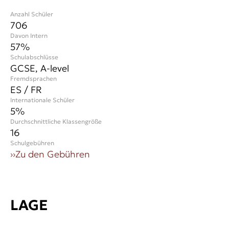
Anzahl Schüler
706
Davon Intern
57%
Schulabschlüsse
GCSE, A-level
Fremdsprachen
ES / FR
Internationale Schüler
5
%
Durchschnittliche Klassengröße
16
Schulgebühren
››
Zu den Gebühren
LAGE