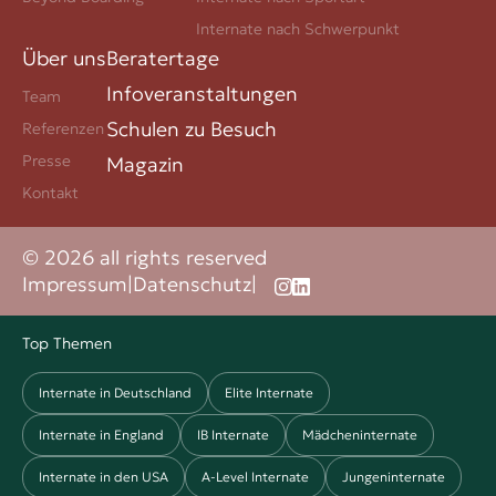
Internate nach Schwerpunkt
Über uns
Beratertage
Infoveranstaltungen
Team
Schulen zu Besuch
Referenzen
Presse
Magazin
Kontakt
© 2026 all rights reserved
Impressum
|
Datenschutz
|
Top Themen
Internate in Deutschland
Elite Internate
Internate in England
IB Internate
Mädcheninternate
Internate in den USA
A-Level Internate
Jungeninternate