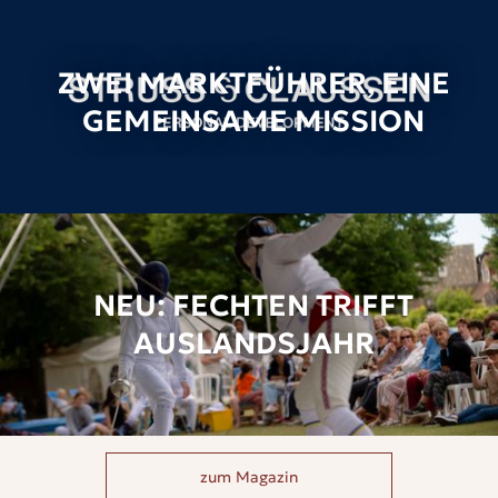
ZWEI MARKTFÜHRER, EINE
GEMEINSAME MISSION
NEU: FECHTEN TRIFFT
AUSLANDSJAHR
zum Magazin