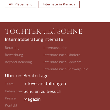
AP Placement
Internate in
Kanada
TÖCHTER und SÖHNE
Internatsberatung
Internate
Beratung
Internatssuche
Bewerbung
Internate nach Ländern
Beyond Boarding
Internate nach Sportart
Internate nach Schwerpunkt
Über uns
Beratertage
Infoveranstaltungen
Team
Schulen zu Besuch
Referenzen
Presse
Magazin
Kontakt