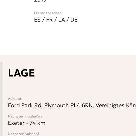
Fremdsprachen
ES / FR / LA / DE
LAGE
Adresse
Ford Park Rd, Plymouth PL4 6RN, Vereinigtes Kön
Nächster Flughafen
Exeter
-
74
km
Nächster Bahnhof