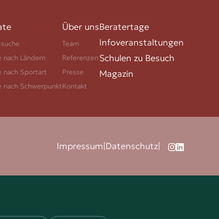
ate
Über uns
Beratertage
Infoveranstaltungen
ssuche
Team
Schulen zu Besuch
e nach Ländern
Referenzen
e nach Sportart
Presse
Magazin
e nach Schwerpunkt
Kontakt
Impressum
|
Datenschutz
|