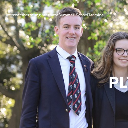
Internatsberatung
Internate
Summer School
Termine
P