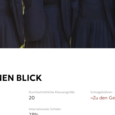
NEN BLICK
Durchschnittliche Klassengröße
Schulgebühren
20
››
Zu den G
Internationale Schüler
23
%