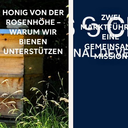
HONIG VON DER
ZWEI
ROSENHÖHE –
MARKTFÜHR
WARUM WIR
EINE
BIENEN
GEMEINSA
UNTERSTÜTZEN
MISSION