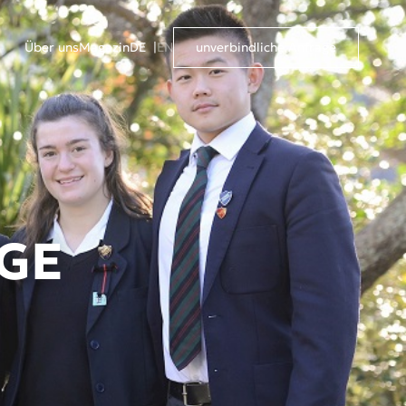
Über uns
Magazin
DE
EN
unverbindliche Anfrage
GE