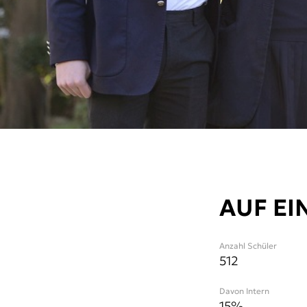
AUF EI
Anzahl Schüler
512
Davon Intern
15%