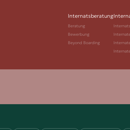
Internatsberatung
Intern
Beratung
Internat
Bewerbung
Internat
Beyond Boarding
Internat
Internat