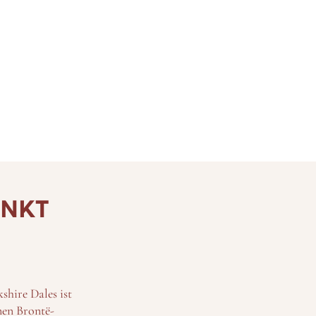
ENKT
hire Dales ist
nen Brontë-