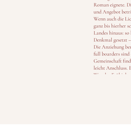
Roman eignete. Di
und Angebot betri
Wenn auch die Lic
ganz bis hierher s
Landes hinaus: so 
Denkmal gesetzt –
Die Anziehung beru
full boarders sind
Gemeinschaft finde
leicht Anschluss. 
Wer das Frühjahr 
bekannten „Wilson 
Sport wird in Sed
Kunst. - Denn ein 