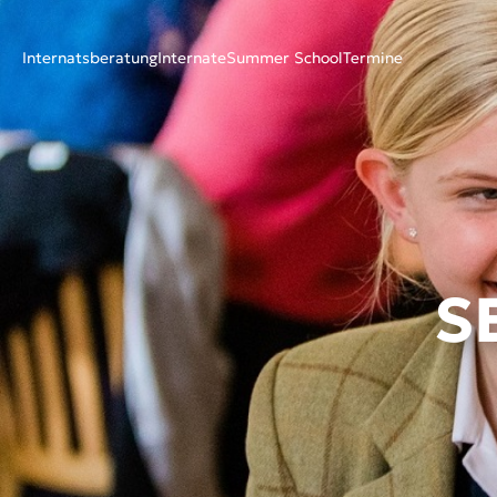
Internatsberatung
Internate
Summer School
Termine
S