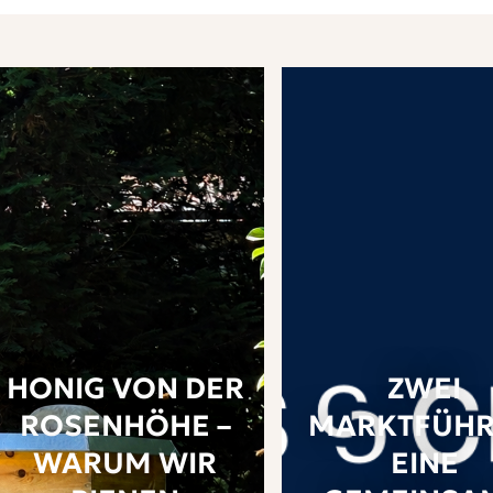
HONIG VON DER
ZWEI
ROSENHÖHE –
MARKTFÜHR
WARUM WIR
EINE