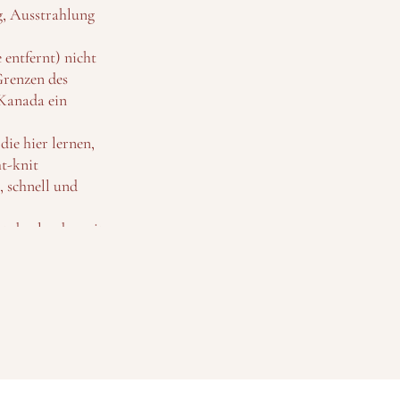
g, Ausstrahlung
 entfernt) nicht
 Grenzen des
 Kanada ein
ie hier lernen,
ht-knit
, schnell und
bt den landesweit
schaft, Musik,
bieten.