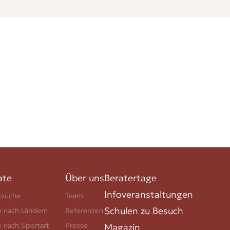
ate
Über uns
Beratertage
Infoveranstaltungen
ssuche
Team
Schulen zu Besuch
e nach Ländern
Referenzen
e nach Sportart
Presse
Magazin