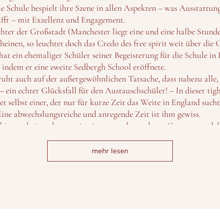
e Schule bespielt ihre Szene in allen Aspekten – was Ausstattun
fft – mit Exzellenz und Engagement.
hter der Großstadt (Manchester liegt eine und eine halbe Stunde
cheinen, so leuchtet doch das Credo des free spirit weit über die
hat ein ehemaliger Schüler seiner Begeisterung für die Schule in
 indem er eine zweite Sedbergh School eröffnete.
ht auch auf der außergewöhnlichen Tatsache, dass nahezu alle, d
 – ein echter Glücksfall für den Austauschschüler! – In dieser tig
t selbst einer, der nur für kurze Zeit das Weite in England sucht
Eine abwechslungsreiche und anregende Zeit ist ihm gewiss.
hier verbringt, kommt in einen ganz besonderen Genuss: er erle
Run“, der hier seit 1881 Tradition hat.
bergh großgeschrieben. Doch nicht nur. Nicht weniger als Wissen
mehr lesen
free spirit tendiert nicht in eine Richtung. Er glänzt auf allen Ge