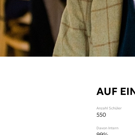
AUF EI
Anzahl Schüler
550
Davon Intern
99%