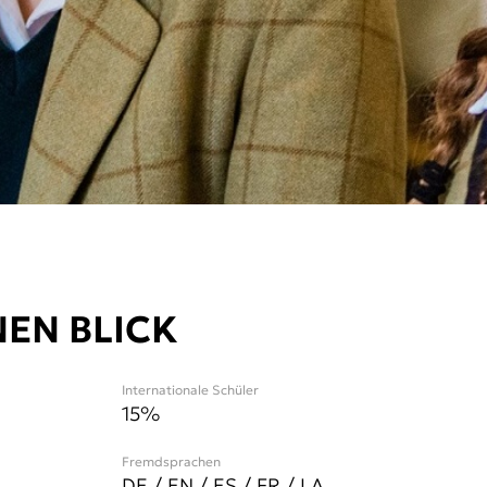
NEN BLICK
Internationale Schüler
15
%
Fremdsprachen
DE / EN / ES / FR / LA