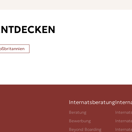
ENTDECKEN
oßbritannien
Internatsberatung
Intern
Beratung
Internat
Bewerbung
Internat
Beyond Boarding
Internat