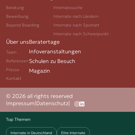
Beratung
Internatssuche
Bewerbung
Internate nach Ländern
Beyond Boarding
Internate nach Sportart
Internate nach Schwerpunkt
Über uns
Beratertage
Infoveranstaltungen
Team
Schulen zu Besuch
Referenzen
Presse
Magazin
Kontakt
© 2026 all rights reserved
Impressum
|
Datenschutz
|
Top Themen
Internate in Deutschland
Elite Internate