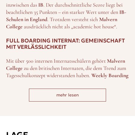
inzwischen das
IB
. Der durchschnittliche Score liegt bei
beachtlichen 35 Punkten – ein starker Wert unter den
IB-
Schulen in England
. Trotzdem versteht sich
Malvern
College
ausdrücklich nicht als „academic hot house“.
FULL BOARDING INTERNAT: GEMEINSCHAFT
MIT VERLÄSSLICHKEIT
Mit über 500 internen Internatsschülern gehört
Malvern
College
zu den britischen Internaten, die dem Trend zum
Tagesschulkonzept widerstanden haben.
Weekly Boarding
wird nicht angeboten –
Malvern
ist ein echtes
Full
Boarding Internat in England
. An den Wochenenden gibt
mehr lesen
es reguläre Unterrichtseinheiten am Samstagmorgen,
anschließend Ausflüge.
Die Schüler sehen das Internat wie ein zweites Zuhause.
Hier leben sie während ihrer gesamten Internatszeit im
gleichen House – ein Wechsel, wie an anderen Schulen
üblich, findet nicht statt.