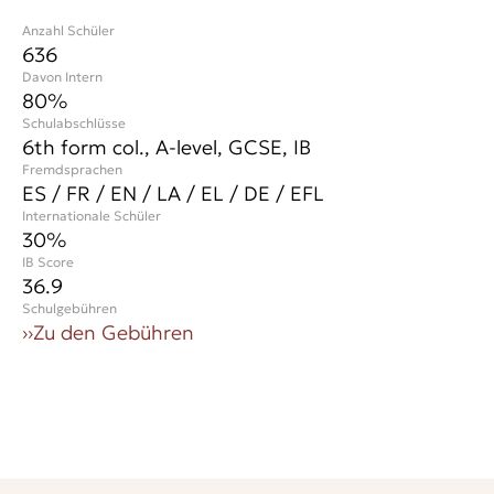
Anzahl Schüler
636
Davon Intern
80%
Schulabschlüsse
6th form col., A-level, GCSE, IB
Fremdsprachen
ES / FR / EN / LA / EL / DE / EFL
Internationale Schüler
30
%
IB Score
36.9
Schulgebühren
››
Zu den Gebühren