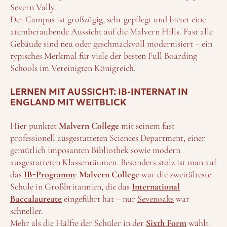
Severn Vally.
Der Campus ist großzügig, sehr gepflegt und bietet eine
atemberaubende Aussicht auf die Malvern Hills. Fast alle
Gebäude sind neu oder geschmackvoll modernisiert – ein
typisches Merkmal für viele der besten Full Boarding
Schools im Vereinigten Königreich.
LERNEN MIT AUSSICHT: IB-INTERNAT IN
ENGLAND MIT WEITBLICK
Hier punktet
Malvern College
mit seinem fast
professionell ausgestatteten Sciences Department, einer
gemütlich imposanten Bibliothek sowie modern
ausgestatteten Klassenräumen. Besonders stolz ist man auf
das
IB-Programm
:
Malvern College
war die zweitälteste
Schule in Großbritannien, die das
International
Baccalaureate
eingeführt hat – nur
Sevenoaks
war
schneller.
Mehr als die Hälfte der Schüler in der
Sixth Form
wählt